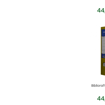
44
Biblior
44