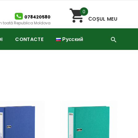
0
078420580
СOȘUL MEU
 în toată Republica Moldova
I
CONTACTE
Русский