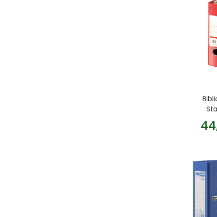
Bibl
St
44