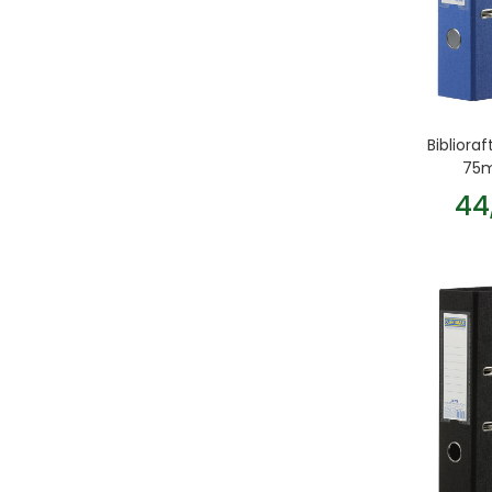
Bibliora
75m
44