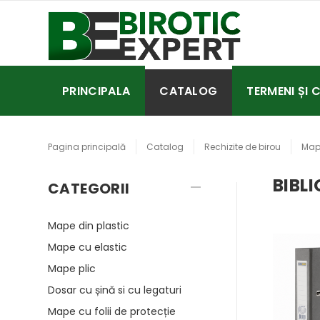
PRINCIPALA
CATALOG
TERMENI ȘI 
Pagina principală
Catalog
Rechizite de birou
Mape
BIBL
CATEGORII
Mape din plastic
Mape cu elastic
Mape plic
Dosar cu șină si cu legaturi
Mape cu folii de protecție