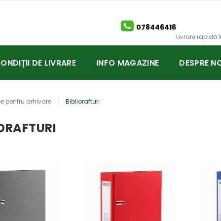
078446416
Livrare rapidă
CONDIȚII DE LIVRARE
INFO MAGAZINE
DESPRE NO
 pentru arhivare
Bibliorafturi
IORAFTURI