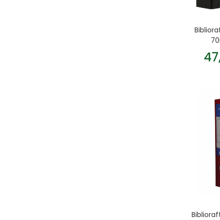
Biblior
70
47
Biblior