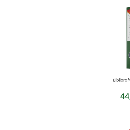
Biblior
44