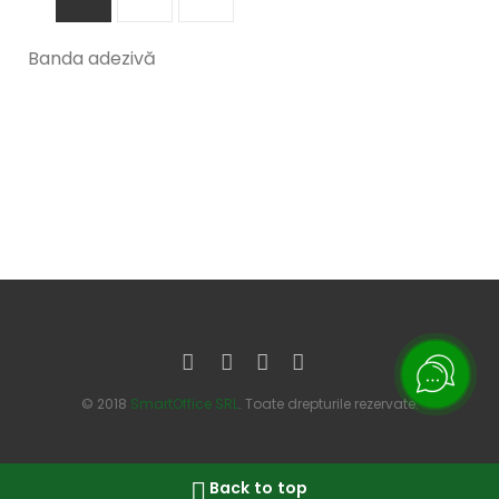
Banda adezivă
© 2018
SmartOffice SRL
. Toate drepturile rezervate.
Back to top