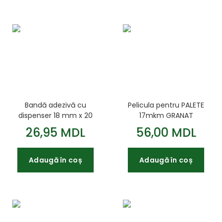
Bandă adezivă cu
Pelicula pentru PALETE
dispenser 18 mm x 20
17mkm GRANAT
m transparentă
(100MM*20M)
26,95 MDL
56,00 MDL
Adaugă în coș
Adaugă în coș