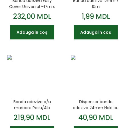
Bandă adezivă Easy
Bandă adezivă 12mm x
Cover Universal –17m x
10m
2 6m = 44 2m²
232,00 MDL
1,99 MDL
Adaugă în coș
Adaugă în coș
Banda adeziva p/u
Dispenser banda
marcare Rosu/Alb
adeziva 24mm Noki cu
TESSA
banda adeziva cadou
219,90 MDL
40,90 MDL