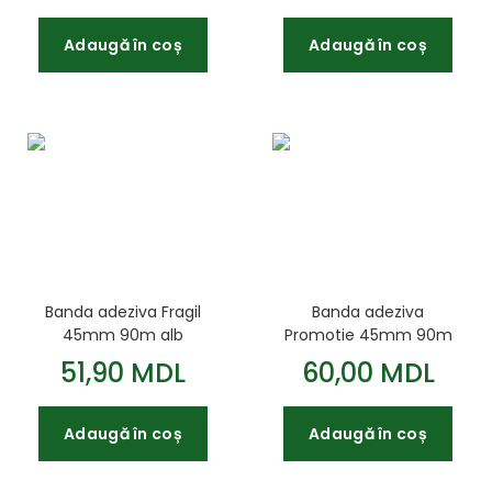
Adaugă în coș
Adaugă în coș
Banda adeziva Fragil
Banda adeziva
45mm 90m alb
Promotie 45mm 90m
Galben
51,90 MDL
60,00 MDL
Adaugă în coș
Adaugă în coș