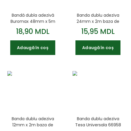
Bandă dubla adezivă
Banda dublu adeziva
Buromax 48mm x 5m
24mm x 2m baza de
spuma neagra
18,90 MDL
15,95 MDL
Adaugă în coș
Adaugă în coș
Banda dublu adeziva
Banda dublu adeziva
12mm x 2m baza de
Tesa Universala 66958