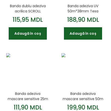
Banda dublu adeziva
Banda adeziva UV
acrilica SCROLL
50m*38mm Tesa
24mm*5m
115,95 MDL
188,90 MDL
Adaugă în coș
Adaugă în coș
Banda adeziva
Banda adeziva
mascare sensitive 25m
mascare sensitive 50m
30mm Tesa
30mm Tesa
111,90 MDL
199,90 MDL