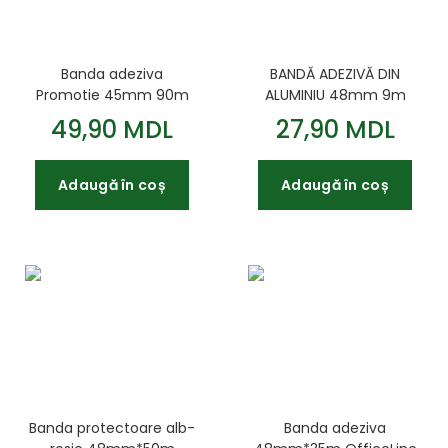
Banda adeziva
BANDĂ ADEZIVĂ DIN
Promotie 45mm 90m
ALUMINIU 48mm 9m
alb
49,90 MDL
27,90 MDL
Adaugă în coș
Adaugă în coș
Banda protectoare alb-
Banda adeziva