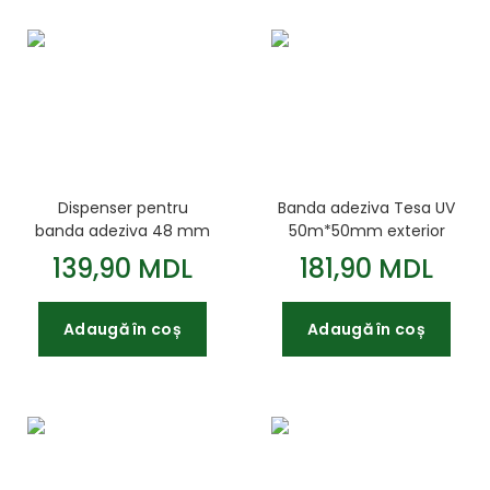
Dispenser pentru
Banda adeziva Tesa UV
banda adeziva 48 mm
50m*50mm exterior
89004-2
albastru
139,90 MDL
181,90 MDL
Adaugă în coș
Adaugă în coș