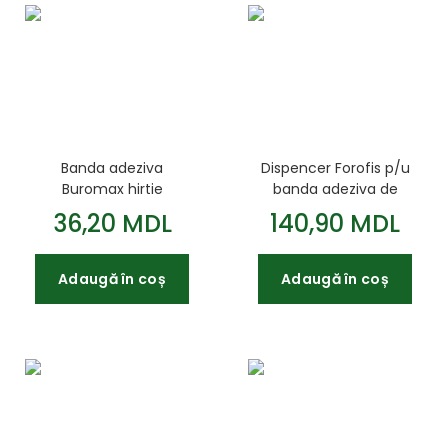
Banda adeziva
Dispencer Forofis p/u
Buromax hirtie
banda adeziva de
48mmx20m
impachetat
36,20 MDL
140,90 MDL
Adaugă în coș
Adaugă în coș