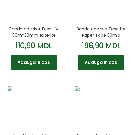
Banda adeziva Tesa UV
Banda adeziva Tesa UV
50m*30mm exterior
Paper Tape 50m x
albastru
38mm
110,90 MDL
196,90 MDL
Adaugă în coș
Adaugă în coș