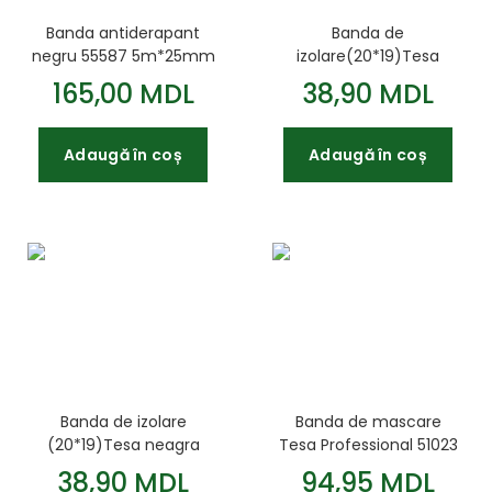
Banda antiderapant
Banda de
negru 55587 5m*25mm
izolare(20*19)Tesa
albastra 53988
165,00 MDL
38,90 MDL
Adaugă în coș
Adaugă în coș
Banda de izolare
Banda de mascare
(20*19)Tesa neagra
Tesa Professional 51023
53988
50m*50mm
38,90 MDL
94,95 MDL