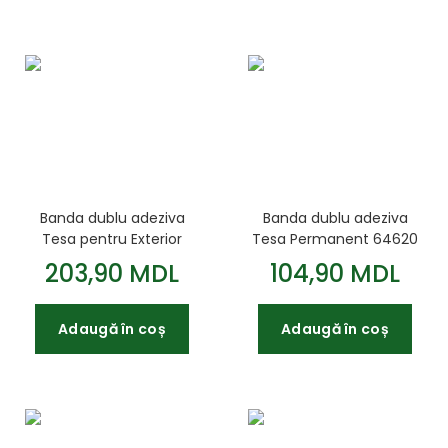
Banda dublu adeziva
Banda dublu adeziva
Tesa pentru Exterior
Tesa Permanent 64620
66751 1 5m*19mm
10m*50mm
203,90 MDL
104,90 MDL
Adaugă în coș
Adaugă în coș