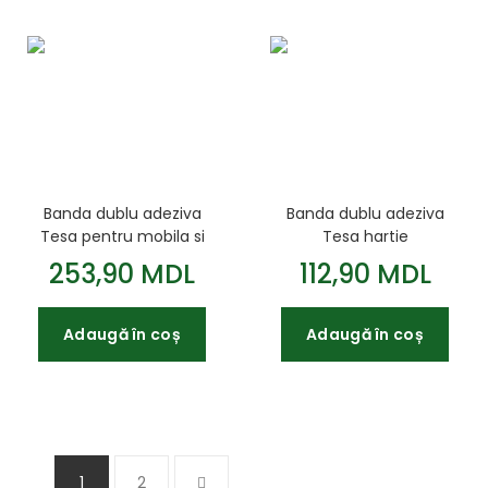
Banda dublu adeziva
Banda dublu adeziva
Tesa pentru mobila si
Tesa hartie
plastice 4957
4943*19mm 50m
253,90 MDL
112,90 MDL
25m*19mm
Adaugă în coș
Adaugă în coș
1
2