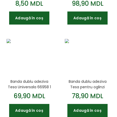
spuma neagra
5m*19mm
8,50 MDL
98,90 MDL
Adaugă în coș
Adaugă în coș
Banda dublu adeziva
Banda dublu adeziva
Tesa Universala 66958 1
Tesa pentru oglinzi
5m*19mm
66952 1 5m*19mm
69,90 MDL
78,90 MDL
Adaugă în coș
Adaugă în coș