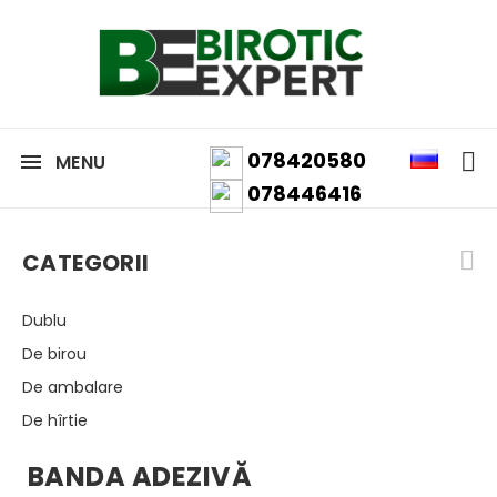
078420580
MENU
078446416
CATEGORII
Dublu
De birou
De ambalare
De hîrtie
BANDA ADEZIVĂ