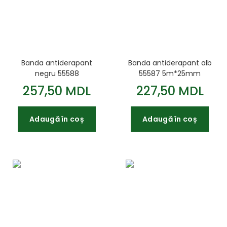
Banda antiderapant
Banda antiderapant alb
negru 55588
55587 5m*25mm
5m*50mm
257,50 MDL
227,50 MDL
Adaugă în coș
Adaugă în coș