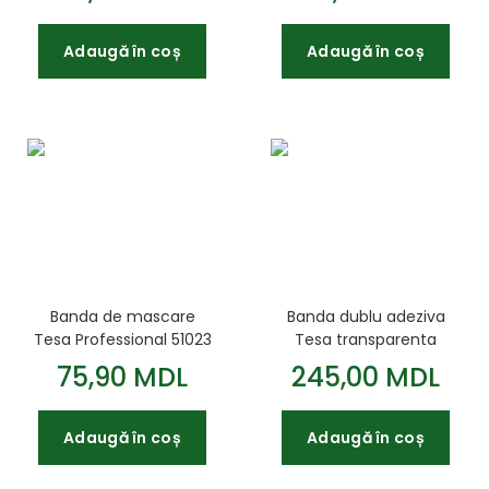
Adaugă în coș
Adaugă în coș
Banda de mascare
Banda dublu adeziva
Tesa Professional 51023
Tesa transparenta
50m*38mm
foarte ridicata 4965
75,90 MDL
245,00 MDL
50m*9mm
Adaugă în coș
Adaugă în coș