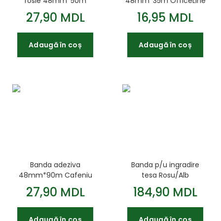
rosie 48mm*50m
48mm*35m OfficeLine
Galben
27,90 MDL
16,95 MDL
Adaugă în coș
Adaugă în coș
Banda adeziva
Banda p/u ingradire
48mm*90m Cafeniu
tesa Rosu/Alb
80mmx100m
27,90 MDL
184,90 MDL
Adaugă în coș
Adaugă în coș