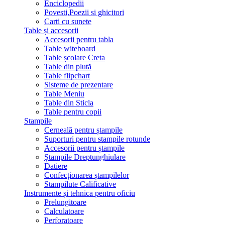
Enciclopedii
Povesti,Poezii si ghicitori
Carti cu sunete
Table și accesorii
Accesorii pentru tabla
Table witeboard
Table școlare Creta
Table din plută
Table flipchart
Sisteme de prezentare
Table Meniu
Table din Sticla
Table pentru copii
Stampile
Cerneală pentru ștampile
Suporturi pentru stampile rotunde
Accesorii pentru ștampile
Ștampile Dreptunghiulare
Datiere
Confecționarea ștampilelor
Stampilute Calificative
Instrumente și tehnica pentru oficiu
Prelungitoare
Calculatoare
Perforatoare