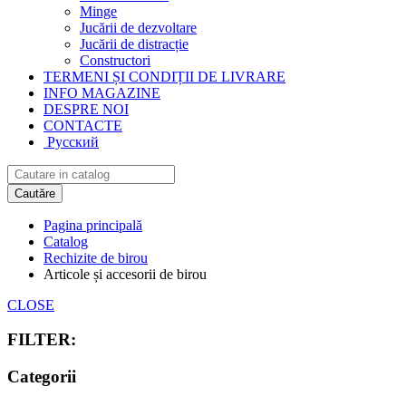
Minge
Jucării de dezvoltare
Jucării de distracție
Constructori
TERMENI ȘI CONDIȚII DE LIVRARE
INFO MAGAZINE
DESPRE NOI
CONTACTE
Русский
Cautăre
Pagina principală
Catalog
Rechizite de birou
Articole și accesorii de birou
CLOSE
FILTER:
Categorii