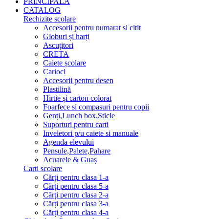
PRINCIPALA
CATALOG
Rechizite scolare
Accesorii pentru numarat si citit
Globuri și harți
Ascuțitori
CRETA
Caiete școlare
Carioci
Accesorii pentru desen
Plastilină
Hirtie și carton colorat
Foarfece si compasuri pentru copii
Genți,Lunch box,Sticle
Suporturi pentru carti
Inveletori p/u caiete si manuale
Agenda elevului
Pensule,Palete,Pahare
Acuarele & Guaș
Carti scolare
Cărți pentru clasa 1-a
Cărți pentru clasa 5-a
Cărți pentru clasa 2-a
Cărți pentru clasa 3-a
Cărți pentru clasa 4-a