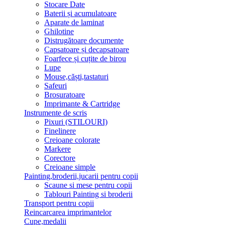
Stocare Date
Baterii și acumulatoare
Aparate de laminat
Ghilotine
Distrugătoare documente
Capsatoare și decapsatoare
Foarfece și cuțite de birou
Lupe
Mouse,căști,tastaturi
Safeuri
Brosuratoare
Imprimante & Cartridge
Instrumente de scris
Pixuri (STILOURI)
Finelinere
Creioane colorate
Markere
Corectore
Creioane simple
Painting,broderii,jucarii pentru copii
Scaune si mese pentru copii
Tablouri Painting si broderii
Transport pentru copii
Reincarcarea imprimantelor
Cupe,medalii