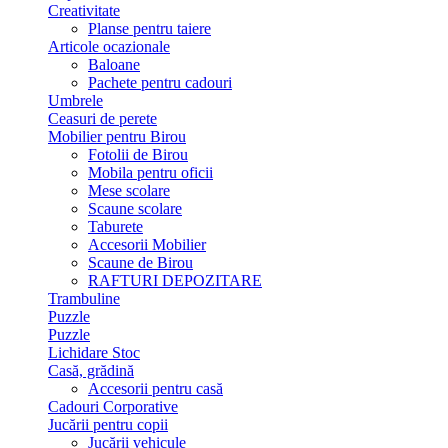
Creativitate
Planse pentru taiere
Articole ocazionale
Baloane
Pachete pentru cadouri
Umbrele
Ceasuri de perete
Mobilier pentru Birou
Fotolii de Birou
Mobila pentru oficii
Mese scolare
Scaune scolare
Taburete
Accesorii Mobilier
Scaune de Birou
RAFTURI DEPOZITARE
Trambuline
Puzzle
Puzzle
Lichidare Stoc
Casă, grădină
Accesorii pentru casă
Cadouri Corporative
Jucării pentru copii
Jucării vehicule