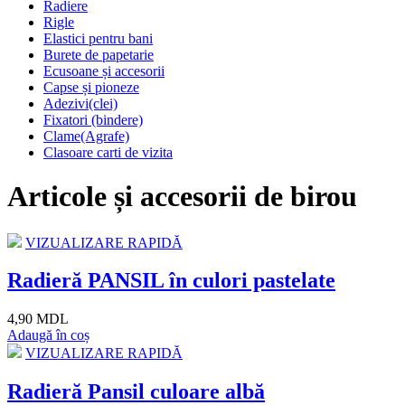
Radiere
Rigle
Elastici pentru bani
Burete de papetarie
Ecusoane și accesorii
Capse și pioneze
Adezivi(clei)
Fixatori (bindere)
Clame(Agrafe)
Clasoare carti de vizita
Articole și accesorii de birou
VIZUALIZARE RAPIDĂ
Radieră PANSIL în culori pastelate
4,90 MDL
Adaugă în coș
VIZUALIZARE RAPIDĂ
Radieră Pansil culoare albă