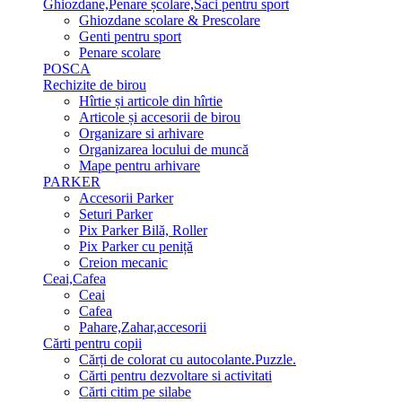
Ghiozdane,Penare școlare,Saci pentru sport
Ghiozdane scolare & Prescolare
Genti pentru sport
Penare scolare
POSCA
Rechizite de birou
Hîrtie și articole din hîrtie
Articole și accesorii de birou
Organizare si arhivare
Organizarea locului de muncă
Mape pentru arhivare
PARKER
Accesorii Parker
Seturi Parker
Pix Parker Bilă, Roller
Pix Parker cu peniță
Creion mecanic
Ceai,Cafea
Ceai
Cafea
Pahare,Zahar,accesorii
Cărti pentru copii
Cărți de colorat cu autocolante.Puzzle.
Сărti pentru dezvoltare si activitati
Cărti citim pe silabe