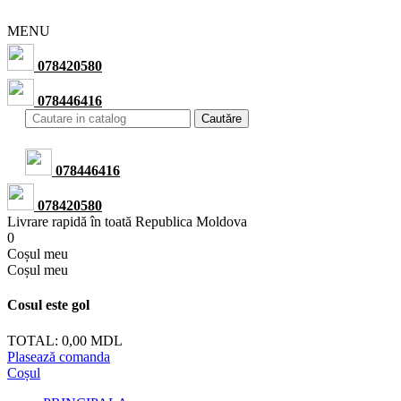
MENU
078420580
078446416
Cautăre
078446416
078420580
Livrare rapidă în toată Republica Moldova
0
Сoșul meu
Сoșul meu
Cosul este gol
TOTAL:
0,00 MDL
Plasează comanda
Coșul