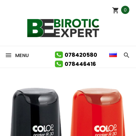
0
078420580
MENU
078446416