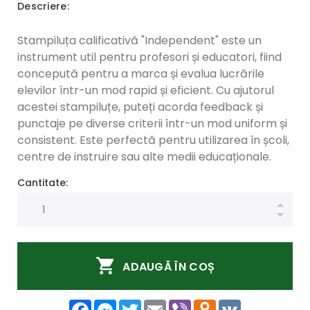
Descriere:
Stampiluța calificativă "Independent" este un
instrument util pentru profesori și educatori, fiind
concepută pentru a marca și evalua lucrările
elevilor într-un mod rapid și eficient. Cu ajutorul
acestei stampiluțe, puteți acorda feedback și
punctaje pe diverse criterii într-un mod uniform și
consistent. Este perfectă pentru utilizarea în școli,
centre de instruire sau alte medii educaționale.
Cantitate:
ADAUGĂ ÎN COȘ
Facebook
Messenger
Twitter
Email
Viber
Odnoklassniki
VK