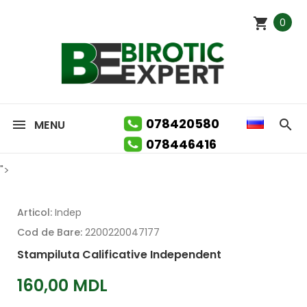
0
078420580
MENU
078446416
">
Articol:
Indep
Cod de Bare:
2200220047177
Stampiluta Calificative Independent
160,00 MDL