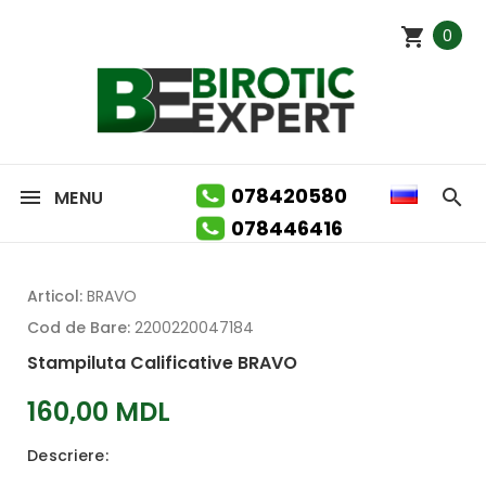
0
078420580
MENU
078446416
Articol:
BRAVO
Cod de Bare:
2200220047184
Stampiluta Calificative BRAVO
160,00 MDL
Descriere: