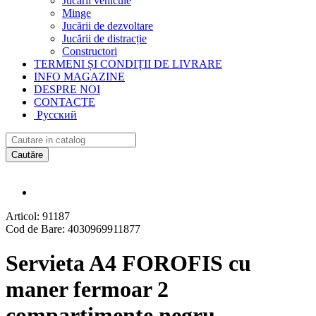
Jucării vehicule
Minge
Jucării de dezvoltare
Jucării de distracție
Constructori
TERMENI ȘI CONDIȚII DE LIVRARE
INFO MAGAZINE
DESPRE NOI
CONTACTE
Русский
Cautăre
Articol:
91187
Cod de Bare:
4030969911877
Servieta A4 FOROFIS cu
maner fermoar 2
compartimente negru