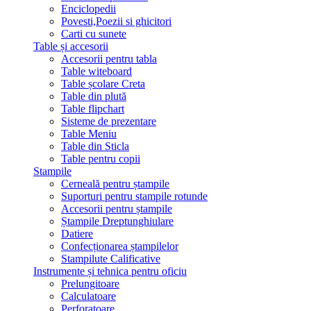
Enciclopedii
Povesti,Poezii si ghicitori
Carti cu sunete
Table și accesorii
Accesorii pentru tabla
Table witeboard
Table școlare Creta
Table din plută
Table flipchart
Sisteme de prezentare
Table Meniu
Table din Sticla
Table pentru copii
Stampile
Cerneală pentru ștampile
Suporturi pentru stampile rotunde
Accesorii pentru ștampile
Ștampile Dreptunghiulare
Datiere
Confecționarea ștampilelor
Stampilute Calificative
Instrumente și tehnica pentru oficiu
Prelungitoare
Calculatoare
Perforatoare