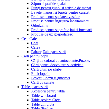
Săpun si praf de spalat
Pungi pentru gunoi si articole de menaj
Lavete,manusi si burete pentru curatat
Produse pentru spalarea vaselor
Produse pentru îngrijirea încălțămintei
Odorizante
Produse pentru suprafete,bai si bucatarii
Produse de uz gospodăresc
Ceai,Cafea
Ceai
Cafea
Pahare,Zahar,accesorii
Cărti pentru copii
Cărți de colorat cu autocolante.Puzzle.
Сărti pentru dezvoltare si activitati
Cărti citim pe silabe
Enciclopedii
Povesti,Poezii si ghicitori
Carti cu sunete
Table și accesorii
Accesorii pentru tabla
Table witeboard
Table școlare Creta
Table din plută
Table flipchart