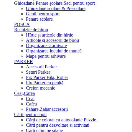
Ghiozdane,Penare școlare,Saci pentru sport
Ghiozdane scolare & Prescolare
Genti pentru sport
Penare scolare
POSCA
Rechizite de birou
Hîrtie și articole din hîrtie
Articole și accesorii de birou
Organizare si arhivare
Organizarea locului de muncă
Mape pentru arhivare
PARKER
Accesorii Parker
Seturi Parker
Pix Parker Bilă, Roller
Pix Parker cu peniță
Creion mecanic
Ceai,Cafea
Ceai
Cafea
Pahare,Zahar,accesorii
Cărti pentru copii
Cărți de colorat cu autocolante.Puzzle.
Сărti pentru dezvoltare si activitati
Cărti citim pe silabe