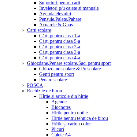
Suporturi pentru carti
Inveletori p/u caiete si manuale
Agenda elevului
Pensule,Palete,Pahare
Acuarele & Guaș
Carti scolare
Cărți pentru clasa 1-a
Cărți pentru clasa 5-a
Cărți pentru clasa 2-a
Cărți pentru clasa 3-a
Cărți pentru clasa 4-a
Ghiozdane,Penare școlare,Saci pentru sport
Ghiozdane scolare & Prescolare
Genti pentru sport
Penare scolare
POSCA
Rechizite de birou
Hîrtie și articole din hîrtie
Agende
Blocnotes
Hirtie pentru notițe
Hirtie pentru tehnica de birou
Hîrtie și carton color
Plicuri
Caiete A4