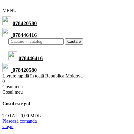
MENU
078420580
078446416
Cautăre
078446416
078420580
Livrare rapidă în toată Republica Moldova
0
Сoșul meu
Сoșul meu
Cosul este gol
TOTAL:
0,00 MDL
Plasează comanda
Coșul