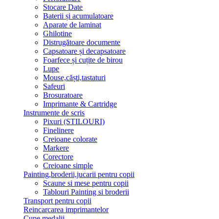
Stocare Date
Baterii și acumulatoare
Aparate de laminat
Ghilotine
Distrugătoare documente
Capsatoare și decapsatoare
Foarfece și cuțite de birou
Lupe
Mouse,căști,tastaturi
Safeuri
Brosuratoare
Imprimante & Cartridge
Instrumente de scris
Pixuri (STILOURI)
Finelinere
Creioane colorate
Markere
Corectore
Creioane simple
Painting,broderii,jucarii pentru copii
Scaune si mese pentru copii
Tablouri Painting si broderii
Transport pentru copii
Reincarcarea imprimantelor
Cupe,medalii