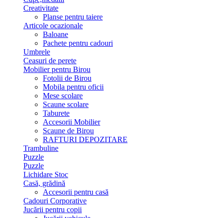
Creativitate
Planse pentru taiere
Articole ocazionale
Baloane
Pachete pentru cadouri
Umbrele
Ceasuri de perete
Mobilier pentru Birou
Fotolii de Birou
Mobila pentru oficii
Mese scolare
Scaune scolare
Taburete
Accesorii Mobilier
Scaune de Birou
RAFTURI DEPOZITARE
Trambuline
Puzzle
Puzzle
Lichidare Stoc
Casă, grădină
Accesorii pentru casă
Cadouri Corporative
Jucării pentru copii