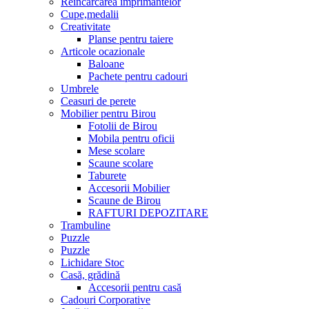
Reincarcarea imprimantelor
Cupe,medalii
Creativitate
Planse pentru taiere
Articole ocazionale
Baloane
Pachete pentru cadouri
Umbrele
Ceasuri de perete
Mobilier pentru Birou
Fotolii de Birou
Mobila pentru oficii
Mese scolare
Scaune scolare
Taburete
Accesorii Mobilier
Scaune de Birou
RAFTURI DEPOZITARE
Trambuline
Puzzle
Puzzle
Lichidare Stoc
Casă, grădină
Accesorii pentru casă
Cadouri Corporative