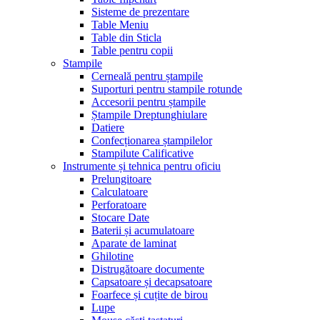
Sisteme de prezentare
Table Meniu
Table din Sticla
Table pentru copii
Stampile
Cerneală pentru ștampile
Suporturi pentru stampile rotunde
Accesorii pentru ștampile
Ștampile Dreptunghiulare
Datiere
Confecționarea ștampilelor
Stampilute Calificative
Instrumente și tehnica pentru oficiu
Prelungitoare
Calculatoare
Perforatoare
Stocare Date
Baterii și acumulatoare
Aparate de laminat
Ghilotine
Distrugătoare documente
Capsatoare și decapsatoare
Foarfece și cuțite de birou
Lupe