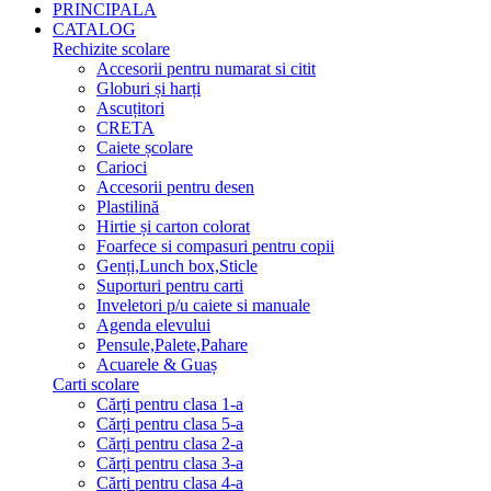
PRINCIPALA
CATALOG
Rechizite scolare
Accesorii pentru numarat si citit
Globuri și harți
Ascuțitori
CRETA
Caiete școlare
Carioci
Accesorii pentru desen
Plastilină
Hirtie și carton colorat
Foarfece si compasuri pentru copii
Genți,Lunch box,Sticle
Suporturi pentru carti
Inveletori p/u caiete si manuale
Agenda elevului
Pensule,Palete,Pahare
Acuarele & Guaș
Carti scolare
Cărți pentru clasa 1-a
Cărți pentru clasa 5-a
Cărți pentru clasa 2-a
Cărți pentru clasa 3-a
Cărți pentru clasa 4-a