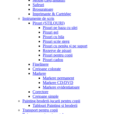
Mouse,căști,tastaturi
Safeuri
Brosuratoare
Imprimante & Cartridge
Instrumente de scris
Pixuri (STILOURI)
Pixuri pe baza cu ulei
Pixuri gel
Pixuri cu bila
Pixuri scrie sterg
Pixuri cu penița și pe suport
Rezerve de pixuri
Pixuri pentru copii
Pixuri cadou
Finelinere
Creioane colorate
Markere
Markere permanent
Markere CD/DVD
Markere evidentiatoare
Corectore
Creioane simple
Painting,broderii,jucarii pentru copii
Tablouri Painting si broderii
Transport pentru copii