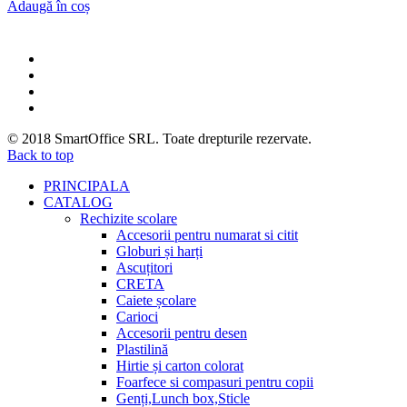
Adaugă în coș
© 2018
SmartOffice SRL
. Toate drepturile rezervate.
Back to top
PRINCIPALA
CATALOG
Rechizite scolare
Accesorii pentru numarat si citit
Globuri și harți
Ascuțitori
CRETA
Caiete școlare
Carioci
Accesorii pentru desen
Plastilină
Hirtie și carton colorat
Foarfece si compasuri pentru copii
Genți,Lunch box,Sticle