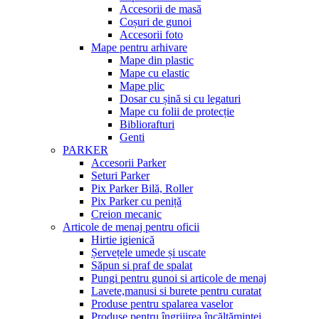
Accesorii de masă
Coșuri de gunoi
Accesorii foto
Mape pentru arhivare
Mape din plastic
Mape cu elastic
Mape plic
Dosar cu șină si cu legaturi
Mape cu folii de protecție
Bibliorafturi
Genti
PARKER
Accesorii Parker
Seturi Parker
Pix Parker Bilă, Roller
Pix Parker cu peniță
Creion mecanic
Articole de menaj pentru oficii
Hirtie igienică
Șervețele umede și uscate
Săpun si praf de spalat
Pungi pentru gunoi si articole de menaj
Lavete,manusi si burete pentru curatat
Produse pentru spalarea vaselor
Produse pentru îngrijirea încălțămintei