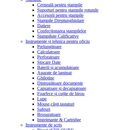
Cerneală pentru ștampile
Suporturi pentru stampile rotunde
Accesorii pentru ștampile
Ștampile Dreptunghiulare
Datiere
Confecționarea ștampilelor
Stampilute Calificative
Instrumente și tehnica pentru oficiu
Prelungitoare
Calculatoare
Perforatoare
Stocare Date
Baterii și acumulatoare
Aparate de laminat
Ghilotine
Distrugătoare documente
Capsatoare și decapsatoare
Foarfece și cuțite de birou
Lupe
Mouse,căști,tastaturi
Safeuri
Brosuratoare
Imprimante & Cartridge
Instrumente de scris