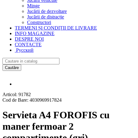
Jucării vehicule
Minge
Jucării de dezvoltare
Jucării de distracție
Constructori
TERMENI ȘI CONDIȚII DE LIVRARE
INFO MAGAZINE
DESPRE NOI
CONTACTE
Русский
Cautăre
Articol:
91782
Cod de Bare:
4030969917824
Servieta A4 FOROFIS cu
maner fermoar 2
compartimente (gri)