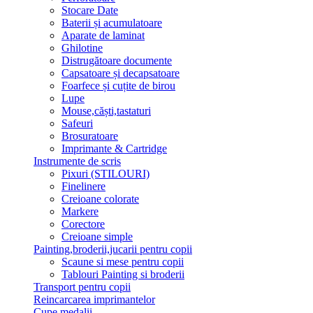
Stocare Date
Baterii și acumulatoare
Aparate de laminat
Ghilotine
Distrugătoare documente
Capsatoare și decapsatoare
Foarfece și cuțite de birou
Lupe
Mouse,căști,tastaturi
Safeuri
Brosuratoare
Imprimante & Cartridge
Instrumente de scris
Pixuri (STILOURI)
Finelinere
Creioane colorate
Markere
Corectore
Creioane simple
Painting,broderii,jucarii pentru copii
Scaune si mese pentru copii
Tablouri Painting si broderii
Transport pentru copii
Reincarcarea imprimantelor
Cupe,medalii