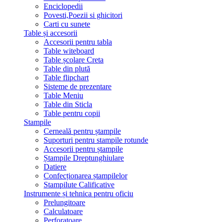
Enciclopedii
Povesti,Poezii si ghicitori
Carti cu sunete
Table și accesorii
Accesorii pentru tabla
Table witeboard
Table școlare Creta
Table din plută
Table flipchart
Sisteme de prezentare
Table Meniu
Table din Sticla
Table pentru copii
Stampile
Cerneală pentru ștampile
Suporturi pentru stampile rotunde
Accesorii pentru ștampile
Ștampile Dreptunghiulare
Datiere
Confecționarea ștampilelor
Stampilute Calificative
Instrumente și tehnica pentru oficiu
Prelungitoare
Calculatoare
Perforatoare