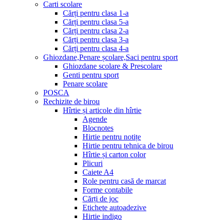
Carti scolare
Cărți pentru clasa 1-a
Cărți pentru clasa 5-a
Cărți pentru clasa 2-a
Cărți pentru clasa 3-a
Cărți pentru clasa 4-a
Ghiozdane,Penare școlare,Saci pentru sport
Ghiozdane scolare & Prescolare
Genti pentru sport
Penare scolare
POSCA
Rechizite de birou
Hîrtie și articole din hîrtie
Agende
Blocnotes
Hirtie pentru notițe
Hirtie pentru tehnica de birou
Hîrtie și carton color
Plicuri
Caiete A4
Role pentru casă de marcat
Forme contabile
Cărți de joc
Etichete autoadezive
Hirtie indigo