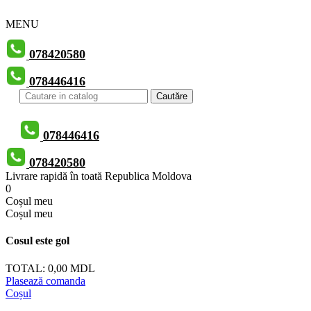
MENU
078420580
078446416
Cautăre
078446416
078420580
Livrare rapidă în toată Republica Moldova
0
Сoșul meu
Сoșul meu
Cosul este gol
TOTAL:
0,00 MDL
Plasează comanda
Coșul