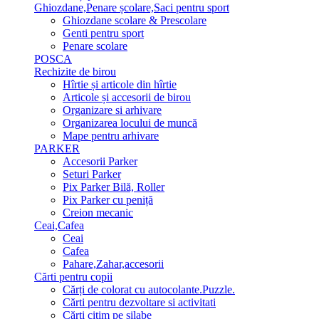
Ghiozdane,Penare școlare,Saci pentru sport
Ghiozdane scolare & Prescolare
Genti pentru sport
Penare scolare
POSCA
Rechizite de birou
Hîrtie și articole din hîrtie
Articole și accesorii de birou
Organizare si arhivare
Organizarea locului de muncă
Mape pentru arhivare
PARKER
Accesorii Parker
Seturi Parker
Pix Parker Bilă, Roller
Pix Parker cu peniță
Creion mecanic
Ceai,Cafea
Ceai
Cafea
Pahare,Zahar,accesorii
Cărti pentru copii
Cărți de colorat cu autocolante.Puzzle.
Сărti pentru dezvoltare si activitati
Cărti citim pe silabe