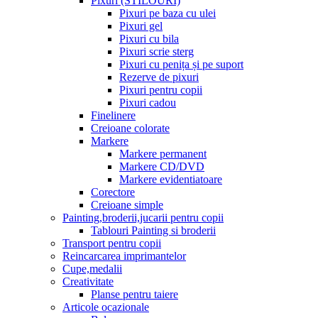
Pixuri (STILOURI)
Pixuri pe baza cu ulei
Pixuri gel
Pixuri cu bila
Pixuri scrie sterg
Pixuri cu penița și pe suport
Rezerve de pixuri
Pixuri pentru copii
Pixuri cadou
Finelinere
Creioane colorate
Markere
Markere permanent
Markere CD/DVD
Markere evidentiatoare
Corectore
Creioane simple
Painting,broderii,jucarii pentru copii
Tablouri Painting si broderii
Transport pentru copii
Reincarcarea imprimantelor
Cupe,medalii
Creativitate
Planse pentru taiere
Articole ocazionale