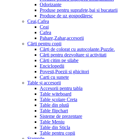
Odorizante
Produse pentru suprafete,bai si bucatarii
Produse de uz gospodăresc
Ceai,Cafea
Ceai
Cafea
Pahare,Zahar,accesorii
Cărti pentru copii
Cărți de colorat cu autocolante.Puzzle.
Сărti pentru dezvoltare si activitati
Cărti citim pe silabe
Enciclopedii
Povesti,Poezii si ghicitori
Carti cu sunete
Table și accesorii
Accesorii pentru tabla
Table witeboard
Table școlare Creta
Table din plută
Table flipchart
Sisteme de prezentare
Table Meniu
Table din Sticla
Table pentru copii
Stampile