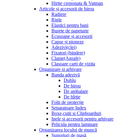
Hirtie creponata & Vatman
Articole și accesorii de birou
Radiere
Rigle
Elastici pentru bani
Burete de papetarie
Ecusoane și accesorii
Capse și pioneze
Adezivi(clei)
Fixatori (bindere)
Clame(Agrafe)
Clasoare carti de vizita
Organizare si arhivare
Banda adezivă
Dublu
De birou
De ambalare
De hîrtie
Folii de protecție
Separatoare Index
Boxe,cutii si Clipboarduri
Inele si accesorii pentru arhivare
Pelicula pentru laminare
Organizarea locului de muncă
Suporturi de masă