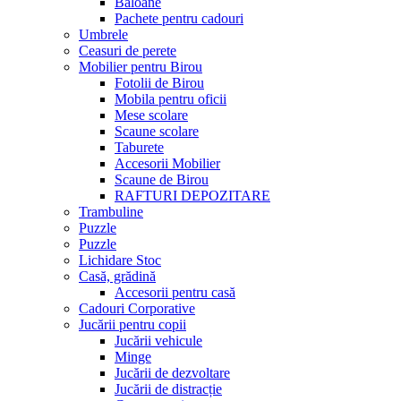
Baloane
Pachete pentru cadouri
Umbrele
Ceasuri de perete
Mobilier pentru Birou
Fotolii de Birou
Mobila pentru oficii
Mese scolare
Scaune scolare
Taburete
Accesorii Mobilier
Scaune de Birou
RAFTURI DEPOZITARE
Trambuline
Puzzle
Puzzle
Lichidare Stoc
Casă, grădină
Accesorii pentru casă
Cadouri Corporative
Jucării pentru copii
Jucării vehicule
Minge
Jucării de dezvoltare
Jucării de distracție