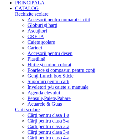
PRINCIPALA
CATALOG
Rechizite scolare
Accesorii pentru numarat si citit
Globuri și harți
Ascuțitori
CRETA
Caiete școlare
Carioci
Accesorii pentru desen
Plastilină
Hirtie și carton colorat
Foarfece si compasuri pentru copii
Genți,Lunch box,Sticle
Suporturi pentru carti
Inveletori p/u caiete si manuale
Agenda elevului
Pensule,Palete,Pahare
Acuarele & Guaș
Carti scolare
Cărți pentru clasa 1-a
Cărți pentru clasa 5-a
Cărți pentru clasa 2-a
Cărți pentru clasa 3-a
Cărți pentru clasa 4-a