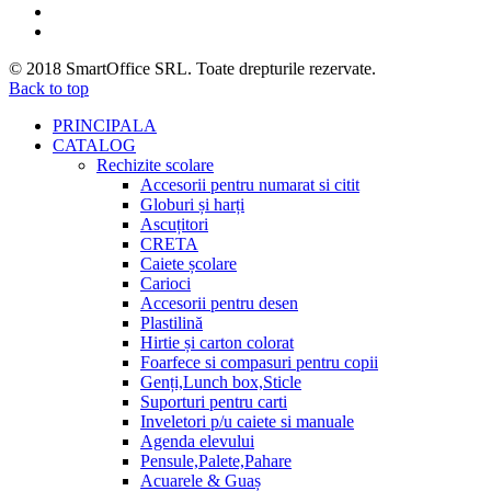
© 2018
SmartOffice SRL
. Toate drepturile rezervate.
Back to top
PRINCIPALA
CATALOG
Rechizite scolare
Accesorii pentru numarat si citit
Globuri și harți
Ascuțitori
CRETA
Caiete școlare
Carioci
Accesorii pentru desen
Plastilină
Hirtie și carton colorat
Foarfece si compasuri pentru copii
Genți,Lunch box,Sticle
Suporturi pentru carti
Inveletori p/u caiete si manuale
Agenda elevului
Pensule,Palete,Pahare
Acuarele & Guaș