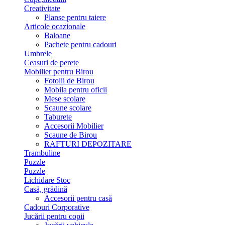
Creativitate
Planse pentru taiere
Articole ocazionale
Baloane
Pachete pentru cadouri
Umbrele
Ceasuri de perete
Mobilier pentru Birou
Fotolii de Birou
Mobila pentru oficii
Mese scolare
Scaune scolare
Taburete
Accesorii Mobilier
Scaune de Birou
RAFTURI DEPOZITARE
Trambuline
Puzzle
Puzzle
Lichidare Stoc
Casă, grădină
Accesorii pentru casă
Cadouri Corporative
Jucării pentru copii