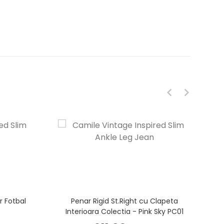
r Fotbal
Penar Rigid St.Right cu Clapeta
Interioara Colectia - Pink Sky PC01
23 x 9 5 x 6 cm