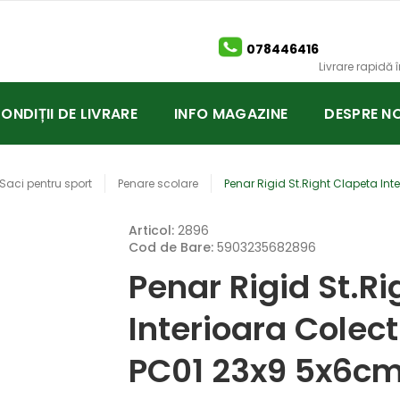
078446416
Livrare rapidă
CONDIȚII DE LIVRARE
INFO MAGAZINE
DESPRE NO
Saci pentru sport
Penare scolare
Penar Rigid St.Right Clapeta Int
Articol:
2896
Cod de Bare:
5903235682896
Penar Rigid St.R
Interioara Colect
PC01 23x9 5x6c