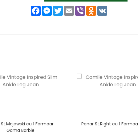
Facebook
Messenger
Twitter
Email
Viber
Odnoklassniki
VK
 St.Majewski cu 1 Fermoar
Penar St.Right cu 1 Fermoa
Gama Barbie