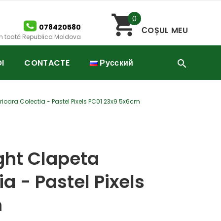
0
078420580
СOȘUL MEU
 în toată Republica Moldova
I
CONTACTE
Русский
erioara Colectia - Pastel Pixels PC01 23x9 5x6cm
ight Clapeta
ia - Pastel Pixels
m