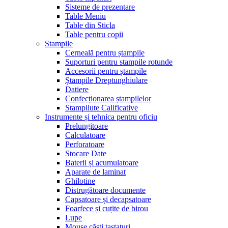
Sisteme de prezentare
Table Meniu
Table din Sticla
Table pentru copii
Stampile
Cerneală pentru ștampile
Suporturi pentru stampile rotunde
Accesorii pentru ștampile
Ștampile Dreptunghiulare
Datiere
Confecționarea ștampilelor
Stampilute Calificative
Instrumente și tehnica pentru oficiu
Prelungitoare
Calculatoare
Perforatoare
Stocare Date
Baterii și acumulatoare
Aparate de laminat
Ghilotine
Distrugătoare documente
Capsatoare și decapsatoare
Foarfece și cuțite de birou
Lupe
Mouse,căști,tastaturi