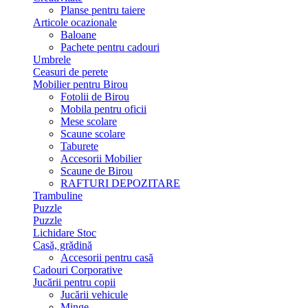
Planse pentru taiere
Articole ocazionale
Baloane
Pachete pentru cadouri
Umbrele
Ceasuri de perete
Mobilier pentru Birou
Fotolii de Birou
Mobila pentru oficii
Mese scolare
Scaune scolare
Taburete
Accesorii Mobilier
Scaune de Birou
RAFTURI DEPOZITARE
Trambuline
Puzzle
Puzzle
Lichidare Stoc
Casă, grădină
Accesorii pentru casă
Cadouri Corporative
Jucării pentru copii
Jucării vehicule
Minge