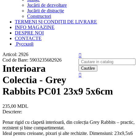
Jucării de dezvoltare
Jucării de distracție
Constructori
TERMENI ȘI CONDIȚII DE LIVRARE
INFO MAGAZINE
DESPRE NOI
CONTACTE
Русский
Articol:
2926
Cod de Bare:
5903235682926
Interioara
Cautăre
Colectia - Grey
Rabbits PC01 23x9 5x6cm
235,00 MDL
Descriere:
Penar rigid cu clapetă interioară, din colecția Grey Rabbits – practic,
rezistent și bine compartimentat.
Ideal pentru creioane, pixuri și alte rechizite. Dimensiuni: 23x9,5x6