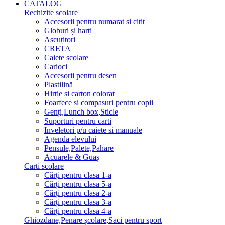
CATALOG
Rechizite scolare
Accesorii pentru numarat si citit
Globuri și harți
Ascuțitori
CRETA
Caiete școlare
Carioci
Accesorii pentru desen
Plastilină
Hirtie și carton colorat
Foarfece si compasuri pentru copii
Genți,Lunch box,Sticle
Suporturi pentru carti
Inveletori p/u caiete si manuale
Agenda elevului
Pensule,Palete,Pahare
Acuarele & Guaș
Carti scolare
Cărți pentru clasa 1-a
Cărți pentru clasa 5-a
Cărți pentru clasa 2-a
Cărți pentru clasa 3-a
Cărți pentru clasa 4-a
Ghiozdane,Penare școlare,Saci pentru sport