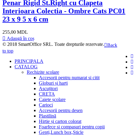
Penar Rigid St.Right cu Clapeta
Interioara Colectia - Ombre Cats PC01
23 x 9 5 x 6 cm
255,00 MDL
Adaugă în coș
© 2018
SmartOffice SRL
. Toate drepturile rezervate.
Back
to top
PRINCIPALA
CATALOG
Rechizite scolare
Accesorii pentru numarat si citit
Globuri și harți
Ascuțitori
CRETA
Caiete școlare
Carioci
Accesorii pentru desen
Plastilină
Hirtie și carton colorat
Foarfece si compasuri pentru copii
Genți,Lunch box,Sticle