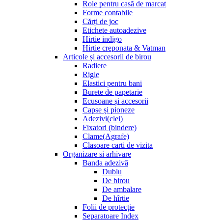
Role pentru casă de marcat
Forme contabile
Cărți de joc
Etichete autoadezive
Hirtie indigo
Hirtie creponata & Vatman
Articole și accesorii de birou
Radiere
Rigle
Elastici pentru bani
Burete de papetarie
Ecusoane și accesorii
Capse și pioneze
Adezivi(clei)
Fixatori (bindere)
Clame(Agrafe)
Clasoare carti de vizita
Organizare si arhivare
Banda adezivă
Dublu
De birou
De ambalare
De hîrtie
Folii de protecție
Separatoare Index