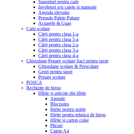
Suporturi pentru carti
Inveletori p/u caiete si manuale
Agenda elevului
Pensule,Palete,Pahare
Acuarele & Guaș
Carti scolare
Cărți pentru clasa 1-a
Cărți pentru clasa 5-a
Cărți pentru clasa 2-a
Cărți pentru clasa 3-a
Cărți pentru clasa 4-a
Ghiozdane,Penare școlare,Saci pentru sport
Ghiozdane scolare & Prescolare
Genti pentru sport
Penare scolare
POSCA
Rechizite de birou
Hîrtie și articole din hîrtie
Agende
Blocnotes
Hirtie pentru notițe
Hirtie pentru tehnica de birou
Hîrtie și carton color
Plicuri
Caiete A4