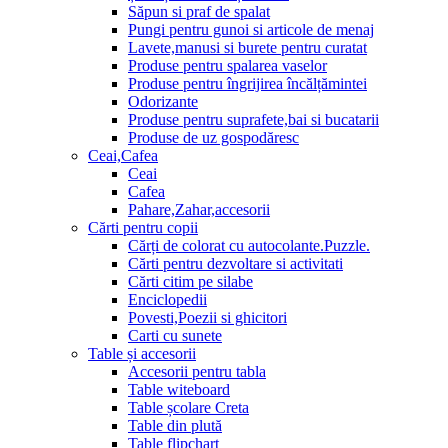
Săpun si praf de spalat
Pungi pentru gunoi si articole de menaj
Lavete,manusi si burete pentru curatat
Produse pentru spalarea vaselor
Produse pentru îngrijirea încălțămintei
Odorizante
Produse pentru suprafete,bai si bucatarii
Produse de uz gospodăresc
Ceai,Cafea
Ceai
Cafea
Pahare,Zahar,accesorii
Cărti pentru copii
Cărți de colorat cu autocolante.Puzzle.
Сărti pentru dezvoltare si activitati
Cărti citim pe silabe
Enciclopedii
Povesti,Poezii si ghicitori
Carti cu sunete
Table și accesorii
Accesorii pentru tabla
Table witeboard
Table școlare Creta
Table din plută
Table flipchart