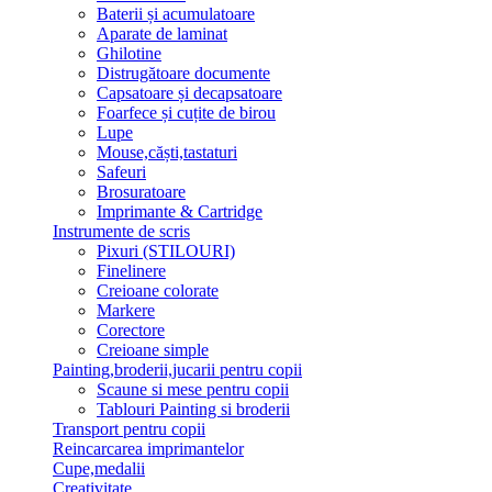
Baterii și acumulatoare
Aparate de laminat
Ghilotine
Distrugătoare documente
Capsatoare și decapsatoare
Foarfece și cuțite de birou
Lupe
Mouse,căști,tastaturi
Safeuri
Brosuratoare
Imprimante & Cartridge
Instrumente de scris
Pixuri (STILOURI)
Finelinere
Creioane colorate
Markere
Corectore
Creioane simple
Painting,broderii,jucarii pentru copii
Scaune si mese pentru copii
Tablouri Painting si broderii
Transport pentru copii
Reincarcarea imprimantelor
Cupe,medalii
Creativitate