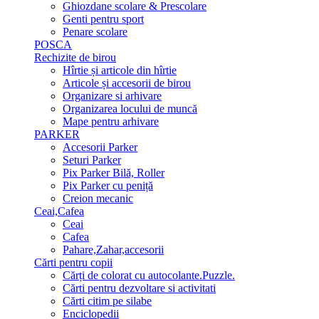
Ghiozdane scolare & Prescolare
Genti pentru sport
Penare scolare
POSCA
Rechizite de birou
Hîrtie și articole din hîrtie
Articole și accesorii de birou
Organizare si arhivare
Organizarea locului de muncă
Mape pentru arhivare
PARKER
Accesorii Parker
Seturi Parker
Pix Parker Bilă, Roller
Pix Parker cu peniță
Creion mecanic
Ceai,Cafea
Ceai
Cafea
Pahare,Zahar,accesorii
Cărti pentru copii
Cărți de colorat cu autocolante.Puzzle.
Сărti pentru dezvoltare si activitati
Cărti citim pe silabe
Enciclopedii