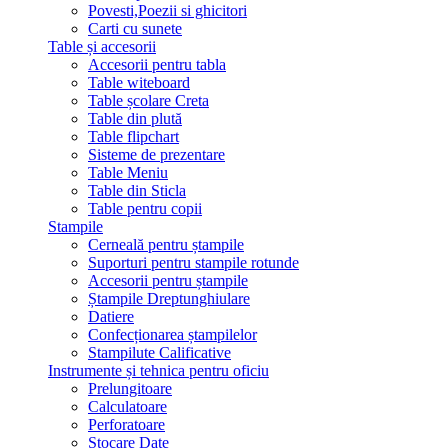
Povesti,Poezii si ghicitori
Carti cu sunete
Table și accesorii
Accesorii pentru tabla
Table witeboard
Table școlare Creta
Table din plută
Table flipchart
Sisteme de prezentare
Table Meniu
Table din Sticla
Table pentru copii
Stampile
Cerneală pentru ștampile
Suporturi pentru stampile rotunde
Accesorii pentru ștampile
Ștampile Dreptunghiulare
Datiere
Confecționarea ștampilelor
Stampilute Calificative
Instrumente și tehnica pentru oficiu
Prelungitoare
Calculatoare
Perforatoare
Stocare Date