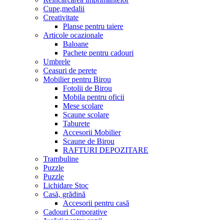
Cupe,medalii
Creativitate
Planse pentru taiere
Articole ocazionale
Baloane
Pachete pentru cadouri
Umbrele
Ceasuri de perete
Mobilier pentru Birou
Fotolii de Birou
Mobila pentru oficii
Mese scolare
Scaune scolare
Taburete
Accesorii Mobilier
Scaune de Birou
RAFTURI DEPOZITARE
Trambuline
Puzzle
Puzzle
Lichidare Stoc
Casă, grădină
Accesorii pentru casă
Cadouri Corporative