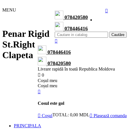
MENU
078420580
078446416
Penar Rigid
Cautăre
St.Right
078446416
Clapeta
078420580
Livrare rapidă în toată Republica Moldova
0
Сoșul meu
Сoșul meu
Cosul este gol
TOTAL:
0,00 MDL
Coșul
Plasează comanda
PRINCIPALA