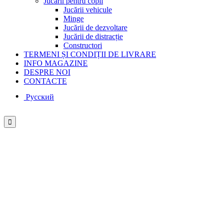
Jucării pentru copii
Jucării vehicule
Minge
Jucării de dezvoltare
Jucării de distracție
Constructori
TERMENI ȘI CONDIȚII DE LIVRARE
INFO MAGAZINE
DESPRE NOI
CONTACTE
Русcкий