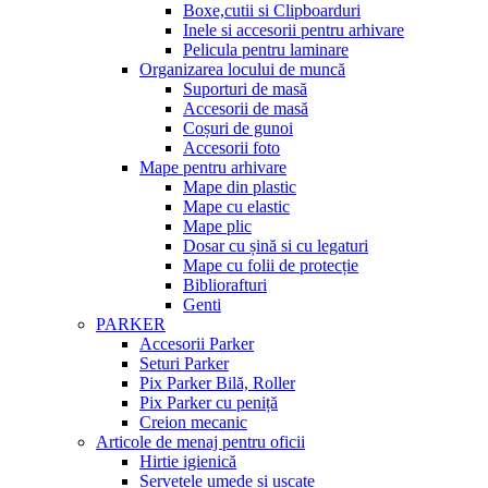
Boxe,cutii si Clipboarduri
Inele si accesorii pentru arhivare
Pelicula pentru laminare
Organizarea locului de muncă
Suporturi de masă
Accesorii de masă
Coșuri de gunoi
Accesorii foto
Mape pentru arhivare
Mape din plastic
Mape cu elastic
Mape plic
Dosar cu șină si cu legaturi
Mape cu folii de protecție
Bibliorafturi
Genti
PARKER
Accesorii Parker
Seturi Parker
Pix Parker Bilă, Roller
Pix Parker cu peniță
Creion mecanic
Articole de menaj pentru oficii
Hirtie igienică
Șervețele umede și uscate