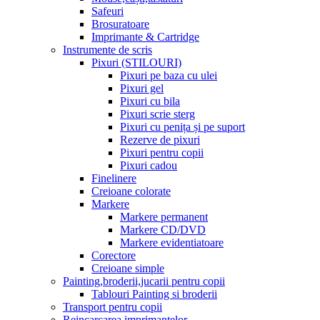
Safeuri
Brosuratoare
Imprimante & Cartridge
Instrumente de scris
Pixuri (STILOURI)
Pixuri pe baza cu ulei
Pixuri gel
Pixuri cu bila
Pixuri scrie sterg
Pixuri cu penița și pe suport
Rezerve de pixuri
Pixuri pentru copii
Pixuri cadou
Finelinere
Creioane colorate
Markere
Markere permanent
Markere CD/DVD
Markere evidentiatoare
Corectore
Creioane simple
Painting,broderii,jucarii pentru copii
Tablouri Painting si broderii
Transport pentru copii
Reincarcarea imprimantelor