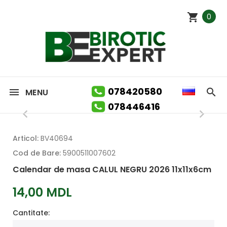
0
078420580
MENU
078446416
Articol:
BV40694
Cod de Bare:
5900511007602
Calendar de masa CALUL NEGRU 2026 11x11x6cm
14,00 MDL
Cantitate: