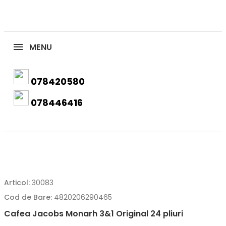
MENU
078420580
078446416
Articol:
30083
Cod de Bare:
4820206290465
Cafea Jacobs Monarh 3&1 Original 24 pliuri