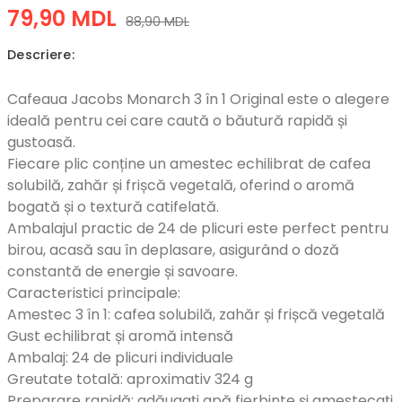
79,90 MDL
88,90 MDL
Descriere:
Cafeaua Jacobs Monarch 3 în 1 Original este o alegere
ideală pentru cei care caută o băutură rapidă și
gustoasă.
Fiecare plic conține un amestec echilibrat de cafea
solubilă, zahăr și frișcă vegetală, oferind o aromă
bogată și o textură catifelată.
Ambalajul practic de 24 de plicuri este perfect pentru
birou, acasă sau în deplasare, asigurând o doză
constantă de energie și savoare.
Caracteristici principale:
Amestec 3 în 1: cafea solubilă, zahăr și frișcă vegetală
Gust echilibrat și aromă intensă
Ambalaj: 24 de plicuri individuale
Greutate totală: aproximativ 324 g
Preparare rapidă: adăugați apă fierbinte și amestecați