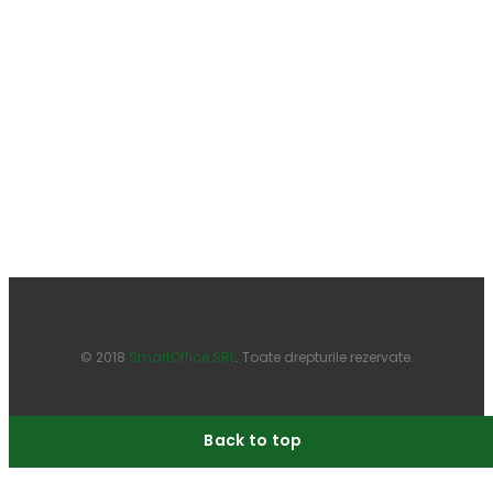
© 2018
SmartOffice SRL
. Toate drepturile rezervate.
Back to top