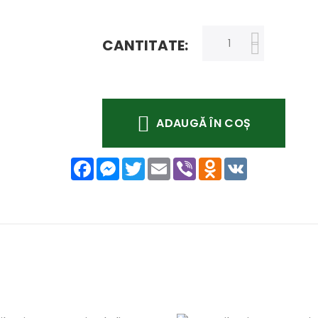
CANTITATE:
ADAUGĂ ÎN COȘ
Facebook
Messenger
Twitter
Email
Viber
Odnoklassniki
VK