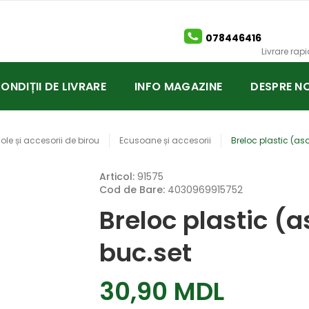
078446416
Livrare rap
CONDIȚII DE LIVRARE
INFO MAGAZINE
DESPRE NO
cole și accesorii de birou
Ecusoane și accesorii
Breloc plastic (aso
Articol:
91575
Cod de Bare:
4030969915752
Breloc plastic (a
buc.set
30,90 MDL