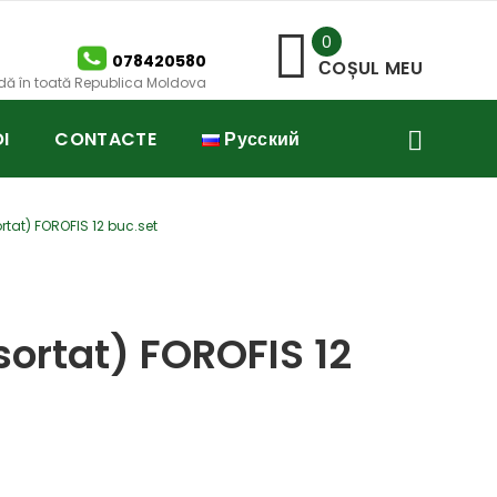
0
078420580
СOȘUL MEU
idă în toată Republica Moldova
I
CONTACTE
Русский
rtat) FOROFIS 12 buc.set
sortat) FOROFIS 12