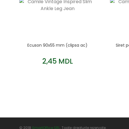
Ecuson 90x55 mm (clipsa ac)
Siret 
2,45 MDL
© 2018
SmartOffice SRL
. Toate drepturile rezervate.