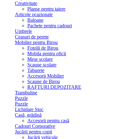
Creativitate
Planse pentru taiere
Articole ocazionale
Baloane
Pachete pentru cadouri
Umbrele
Ceasuri de perete
Mobilier pentru Birou
Fotolii de Birou
Mobila pentru oficii
Mese scolare
Scaune scolare
Taburete
Accesorii Mobilier
Scaune de Birou
RAFTURI DEPOZITARE
Trambuline
Puzzle
Puzzle
Lichidare Stoc
Casă, grădină
Accesorii pentru casă
Cadouri Corporative
Jucării pentru copii
Jucării vehicule