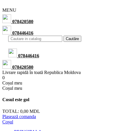
MENU
078420580
078446416
Cautăre
078446416
078420580
Livrare rapidă în toată Republica Moldova
0
Сoșul meu
Сoșul meu
Cosul este gol
TOTAL:
0,00 MDL
Plasează comanda
Coșul