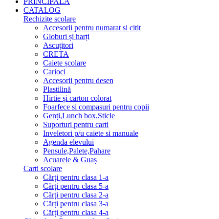
PRINCIPALA
CATALOG
Rechizite scolare
Accesorii pentru numarat si citit
Globuri și harți
Ascuțitori
CRETA
Caiete școlare
Carioci
Accesorii pentru desen
Plastilină
Hirtie și carton colorat
Foarfece si compasuri pentru copii
Genți,Lunch box,Sticle
Suporturi pentru carti
Inveletori p/u caiete si manuale
Agenda elevului
Pensule,Palete,Pahare
Acuarele & Guaș
Carti scolare
Cărți pentru clasa 1-a
Cărți pentru clasa 5-a
Cărți pentru clasa 2-a
Cărți pentru clasa 3-a
Cărți pentru clasa 4-a