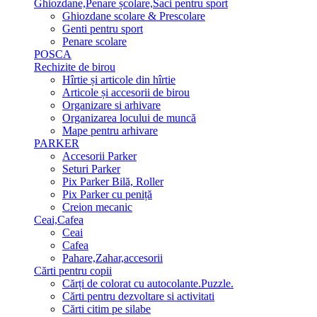
Ghiozdane,Penare școlare,Saci pentru sport
Ghiozdane scolare & Prescolare
Genti pentru sport
Penare scolare
POSCA
Rechizite de birou
Hîrtie și articole din hîrtie
Articole și accesorii de birou
Organizare si arhivare
Organizarea locului de muncă
Mape pentru arhivare
PARKER
Accesorii Parker
Seturi Parker
Pix Parker Bilă, Roller
Pix Parker cu peniță
Creion mecanic
Ceai,Cafea
Ceai
Cafea
Pahare,Zahar,accesorii
Cărti pentru copii
Cărți de colorat cu autocolante.Puzzle.
Сărti pentru dezvoltare si activitati
Cărti citim pe silabe