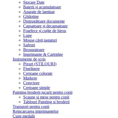
Stocare Date
Baterii și acumulatoare
Aparate de laminat
Ghilotine
Distrugătoare documente
Capsatoare și decapsatoare
Foarfece și cuțite de birou
Lupe
Mouse,căști,tastaturi
Safeuri
Brosuratoare
Imprimante & Cartridge
Instrumente de scris
Pixuri (STILOURI)
Finelinere
Creioane colorate
Markere
Corectore
Creioane simple
Painting,broderii,jucarii pentru copii
Scaune si mese pentru copii
Tablouri Painting si broderii
Transport pentru copii
Reincarcarea imprimantelor
Cupe,medalii