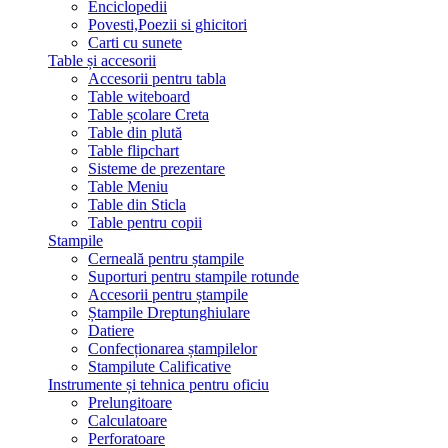
Enciclopedii
Povesti,Poezii si ghicitori
Carti cu sunete
Table și accesorii
Accesorii pentru tabla
Table witeboard
Table școlare Creta
Table din plută
Table flipchart
Sisteme de prezentare
Table Meniu
Table din Sticla
Table pentru copii
Stampile
Cerneală pentru ștampile
Suporturi pentru stampile rotunde
Accesorii pentru ștampile
Ștampile Dreptunghiulare
Datiere
Confecționarea ștampilelor
Stampilute Calificative
Instrumente și tehnica pentru oficiu
Prelungitoare
Calculatoare
Perforatoare