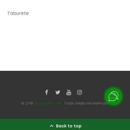
Taburete
© 2018
SmartOffice SRL
. Toate drepturile rezervate.
Back to top