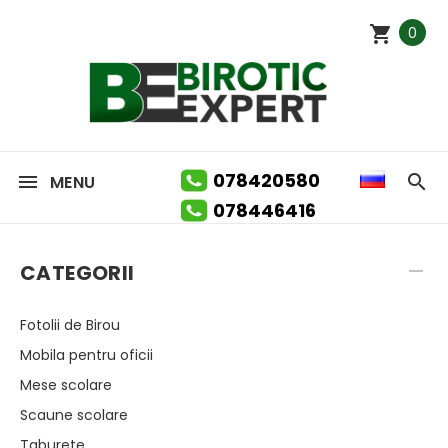
0
078420580
MENU
078446416
CATEGORII
Fotolii de Birou
Mobila pentru oficii
Mese scolare
Scaune scolare
Taburete