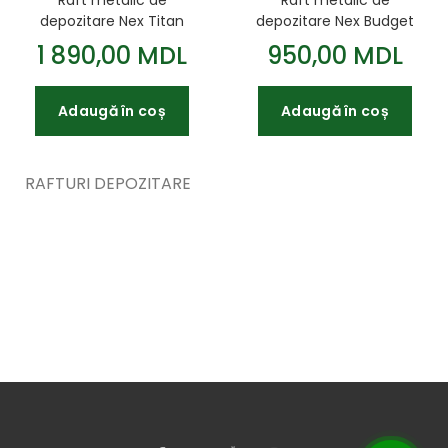
Raft metalic de
depozitare Nex Budget
depozitare Nex Titan
2000x1000x400 mm 5
1800x1600x600 mm 4
950,00 MDL
1 890,00 MDL
rafturi MDF antracit
rafturi PAL galvanizat
Adaugă în coș
Adaugă în coș
RAFTURI DEPOZITARE