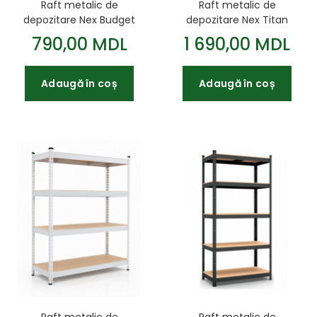
Raft metalic de
Raft metalic de
depozitare Nex Budget
depozitare Nex Titan
1800x900x400 mm 5
1800x1400x600 mm 4
790,00 MDL
1 690,00 MDL
rafturi MDF antracit
rafturi PAL galvanizat
Adaugă în coș
Adaugă în coș
Raft metalic de