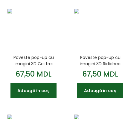
Poveste pop-up cu
Poveste pop-up cu
imagini 3D Cei trei
imagini 3D Ridichea
purcelusi
uriasa
67,50 MDL
67,50 MDL
Adaugă în coș
Adaugă în coș