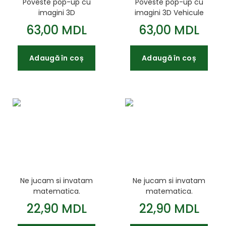
Poveste pop-up cu
Poveste pop-up cu
imagini 3D
imagini 3D Vehicule
Cenusareasa
63,00 MDL
63,00 MDL
Adaugă în coș
Adaugă în coș
Ne jucam si invatam
Ne jucam si invatam
matematica.
matematica.
Impartirea. 120
Adunarea. 120
22,90 MDL
22,90 MDL
autocolante
autocolante