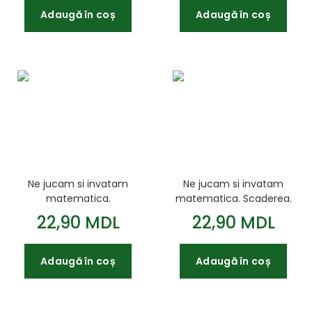
Adaugă în coș
Adaugă în coș
Ne jucam si invatam
Ne jucam si invatam
matematica.
matematica. Scaderea.
Inmultirea. 120
120 autocolante
22,90 MDL
22,90 MDL
autocolante
Adaugă în coș
Adaugă în coș