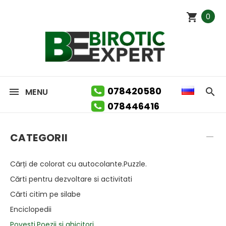
0
078420580
MENU
078446416
CATEGORII
Cărți de colorat cu autocolante.Puzzle.
Сărti pentru dezvoltare si activitati
Cărti citim pe silabe
Enciclopedii
Povesti,Poezii si ghicitori