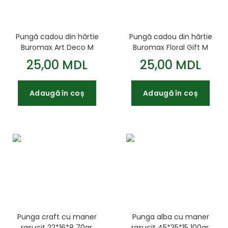
Pungă cadou din hârtie
Pungă cadou din hârtie
Buromax Art Deco M
Buromax Floral Gift M
(26x32x10 cm)
(26x32x10 cm) cu folie
25,00 MDL
25,00 MDL
în relief
Adaugă în coș
Adaugă în coș
Punga craft cu maner
Punga alba cu maner
rasucit 22*16*8 70gr.
rasucit 45*35*15 100gr.