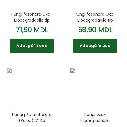
Pungi fasonare Oxo-
Pungi fasonare Oxo-
Biodegradabile tip
Biodegradabile tip
1000buc 18*35 cm
1000buc 14*32 cm
71,90 MDL
68,90 MDL
Adaugă în coș
Adaugă în coș
Pungi p/u ambalare
Pungi oxo-
(Rulou)22*45
biodegradabila
200buc/rola
36/48cm Fundita