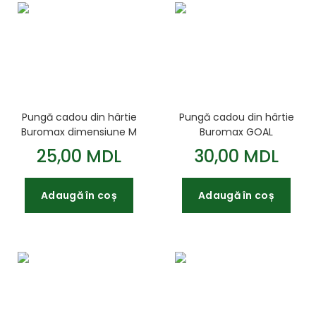
Pungă cadou din hârtie
Pungă cadou din hârtie
Buromax dimensiune M
Buromax GOAL
– 26x32x10 cm
dimensiune L – 31x42x12
25,00 MDL
30,00 MDL
cm
Adaugă în coș
Adaugă în coș