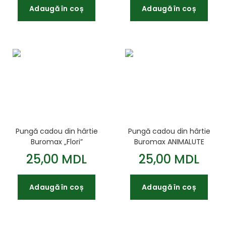
Adaugă în coș
Adaugă în coș
Pungă cadou din hârtie
Pungă cadou din hârtie
Buromax „Flori”
Buromax ANIMALUTE
dimensiune M –
dimensiune M –
25,00 MDL
25,00 MDL
26x32x10 cm
26x32x10 cm
Adaugă în coș
Adaugă în coș