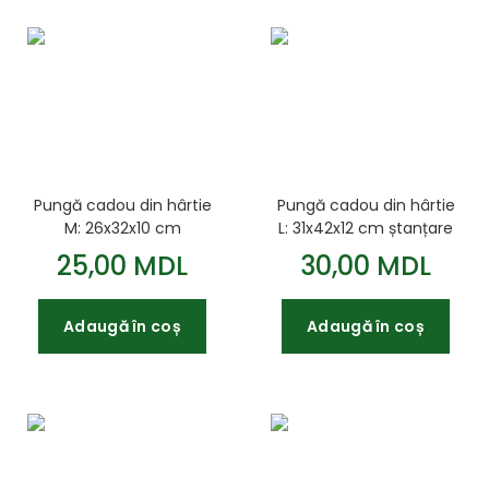
Pungă cadou din hârtie
Pungă cadou din hârtie
M: 26x32x10 cm
L: 31x42x12 cm ștanțare
BM.200067
folie BM.200013
25,00 MDL
30,00 MDL
Adaugă în coș
Adaugă în coș