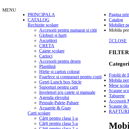
MENU
PRINCIPALA
Pagina pri
CATALOG
Catalog
Rechizite scolare
Mobilier p
Accesorii pentru numarat si citit
Mobila pent
Globuri și harți
Ascuțitori
CLOSE
CRETA
Caiete școlare
FILTER
Carioci
Accesorii pentru desen
Categori
Plastilină
Hirtie și carton colorat
Fotolii de 
Foarfece si compasuri pentru copii
Mobila pent
Genți,Lunch box,Sticle
Mese scola
Suporturi pentru carti
Scaune sco
Inveletori p/u caiete si manuale
Taburete
Agenda elevului
Accesorii 
Pensule,Palete,Pahare
Scaune de 
Acuarele & Guaș
RAFTURI
Carti scolare
Cărți pentru clasa 1-a
Mobil
Cărți pentru clasa 5-a
Cărți pentru clasa 2-a