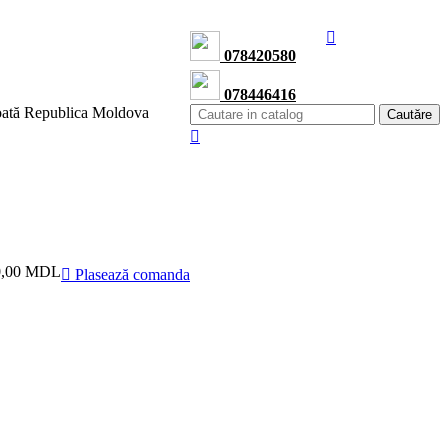
078420580
078446416
toată Republica Moldova
Cautăre
0,00 MDL
Plasează comanda