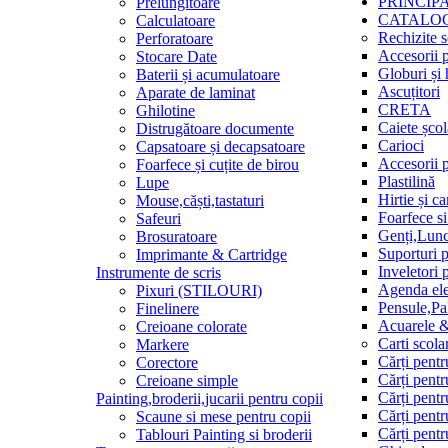
PRINCIP
Prelungitoare
CATALO
Calculatoare
Rechizite s
Perforatoare
Accesorii p
Stocare Date
Globuri și 
Baterii și acumulatoare
Ascuțitori
Aparate de laminat
CRETA
Ghilotine
Caiete școl
Distrugătoare documente
Carioci
Capsatoare și decapsatoare
Accesorii 
Foarfece și cuțite de birou
Plastilină
Lupe
Hirtie și ca
Mouse,căști,tastaturi
Foarfece s
Safeuri
Genți,Lunc
Brosuratoare
Suporturi p
Imprimante & Cartridge
Inveletori 
Instrumente de scris
Agenda ele
Pixuri (STILOURI)
Pensule,Pa
Finelinere
Acuarele 
Creioane colorate
Carti scola
Markere
Cărți pentr
Corectore
Cărți pentr
Creioane simple
Cărți pentr
Painting,broderii,jucarii pentru copii
Cărți pentr
Scaune si mese pentru copii
Cărți pentr
Tablouri Painting si broderii