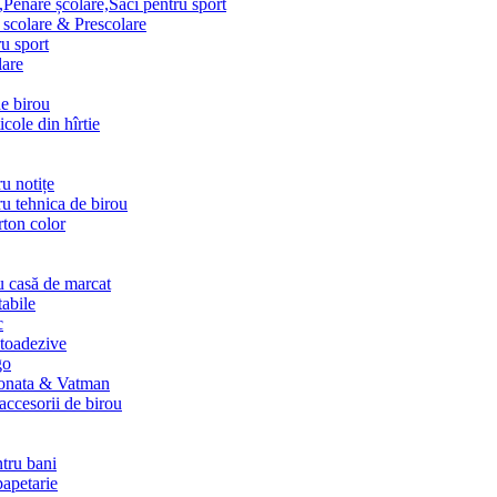
Penare școlare,Saci pentru sport
scolare & Prescolare
u sport
lare
de birou
ticole din hîrtie
ru notițe
ru tehnica de birou
arton color
u casă de marcat
abile
c
utoadezive
go
ponata & Vatman
 accesorii de birou
ntru bani
papetarie