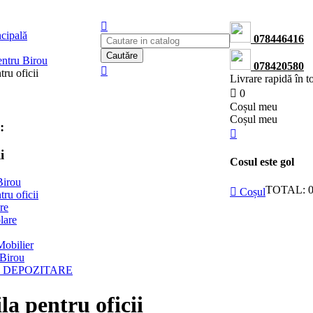
ncipală
078446416
Cautăre
entru Birou
078420580
ru oficii
Livrare rapidă în 
0
Сoșul meu
Сoșul meu
:
i
Cosul este gol
Birou
TOTAL:
Coșul
ru oficii
re
lare
Mobilier
Birou
 DEPOZITARE
a pentru oficii