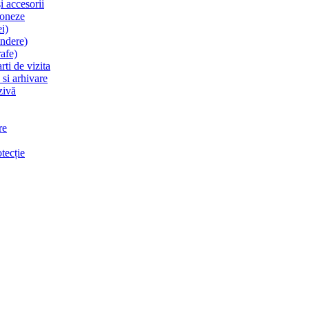
i accesorii
ioneze
i)
indere)
afe)
rti de vizita
si arhivare
zivă
re
otecție