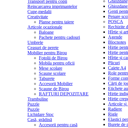
Ghiozdane,
Transport pentru copii
Ghiozdane 
Reincarcarea imprimantelor
Genti pentr
Cupe,medalii
Penare sco
Creativitate
POSCA
Planse pentru taiere
Rechizite 
Articole ocazionale
Hîrtie și ar
Baloane
Agende
Pachete pentru cadouri
Blocnotes
Umbrele
Hirtie pent
Ceasuri de perete
Hirtie pent
Mobilier pentru Birou
Hîrtie și c
Fotolii de Birou
Plicuri
Mobila pentru oficii
Caiete A4
Mese scolare
Role pentr
Scaune scolare
Forme cont
Taburete
Cărți de jo
Accesorii Mobilier
Etichete a
Scaune de Birou
Hirtie indi
RAFTURI DEPOZITARE
Hirtie cre
Trambuline
Articole și
Puzzle
Radiere
Puzzle
Rigle
Lichidare Stoc
Elastici pe
Casă, grădină
Burete de 
Accesorii pentru casă