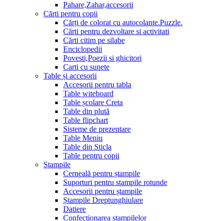
Pahare,Zahar,accesorii
Cărti pentru copii
Cărți de colorat cu autocolante.Puzzle.
Сărti pentru dezvoltare si activitati
Cărti citim pe silabe
Enciclopedii
Povesti,Poezii si ghicitori
Carti cu sunete
Table și accesorii
Accesorii pentru tabla
Table witeboard
Table școlare Creta
Table din plută
Table flipchart
Sisteme de prezentare
Table Meniu
Table din Sticla
Table pentru copii
Stampile
Cerneală pentru ștampile
Suporturi pentru stampile rotunde
Accesorii pentru ștampile
Ștampile Dreptunghiulare
Datiere
Confecționarea ștampilelor