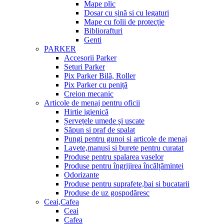
Mape plic
Dosar cu șină si cu legaturi
Mape cu folii de protecție
Bibliorafturi
Genti
PARKER
Accesorii Parker
Seturi Parker
Pix Parker Bilă, Roller
Pix Parker cu peniță
Creion mecanic
Articole de menaj pentru oficii
Hirtie igienică
Șervețele umede și uscate
Săpun si praf de spalat
Pungi pentru gunoi si articole de menaj
Lavete,manusi si burete pentru curatat
Produse pentru spalarea vaselor
Produse pentru îngrijirea încălțămintei
Odorizante
Produse pentru suprafete,bai si bucatarii
Produse de uz gospodăresc
Ceai,Cafea
Ceai
Cafea