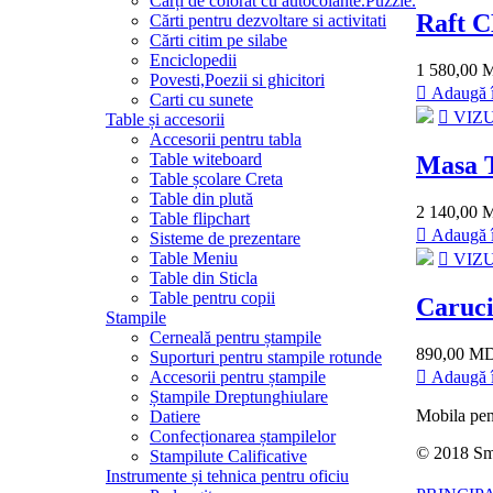
Cărți de colorat cu autocolante.Puzzle.
Raft 
Сărti pentru dezvoltare si activitati
Cărti citim pe silabe
Enciclopedii
1 580,00
Povesti,Poezii si ghicitori
Adaugă î
Carti cu sunete
VIZU
Table și accesorii
Accesorii pentru tabla
Table witeboard
Masa T
Table școlare Creta
Table din plută
2 140,00
Table flipchart
Adaugă î
Sisteme de prezentare
Table Meniu
VIZU
Table din Sticla
Table pentru copii
Caruci
Stampile
Cerneală pentru ștampile
890,00 M
Suporturi pentru stampile rotunde
Adaugă î
Accesorii pentru ștampile
Ștampile Dreptunghiulare
Mobila pent
Datiere
Confecționarea ștampilelor
© 2018
Sm
Stampilute Calificative
Instrumente și tehnica pentru oficiu