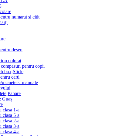
ALA
G
colare
entru numarat si citit
harți
are
pentru desen
rton colorat
i compasuri pentru copii
h box,Sticle
entru carti
p/u caiete si manuale
vului
lete,Pahare
& Guaș
re
u clasa 1-a
u clasa 5-a
u clasa 2-a
u clasa 3-a
u clasa 4-a