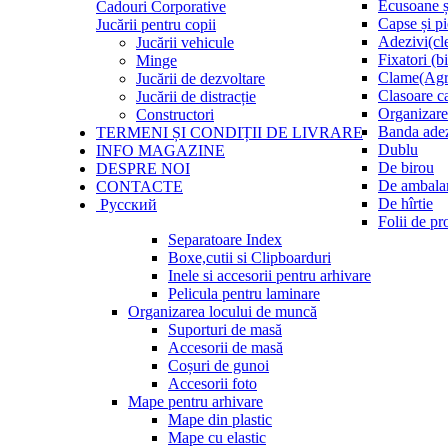
Ecusoane ș
Cadouri Corporative
Capse și p
Jucării pentru copii
Adezivi(cle
Jucării vehicule
Fixatori (b
Minge
Clame(Agr
Jucării de dezvoltare
Clasoare ca
Jucării de distracție
Organizare 
Constructori
Banda ade
TERMENI ȘI CONDIȚII DE LIVRARE
Dublu
INFO MAGAZINE
De birou
DESPRE NOI
De ambala
CONTACTE
De hîrtie
Русский
Folii de pr
Separatoare Index
Boxe,cutii si Clipboarduri
Inele si accesorii pentru arhivare
Pelicula pentru laminare
Organizarea locului de muncă
Suporturi de masă
Accesorii de masă
Coșuri de gunoi
Accesorii foto
Mape pentru arhivare
Mape din plastic
Mape cu elastic