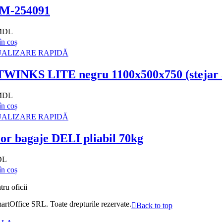
CM-254091
 MDL
n coș
ALIZARE RAPIDĂ
WINKS LITE negru 1100x500x750 (stejar 
 MDL
n coș
ALIZARE RAPIDĂ
or bagaje DELI pliabil 70kg
DL
n coș
ru oficii
artOffice SRL
. Toate drepturile rezervate.
Back to top