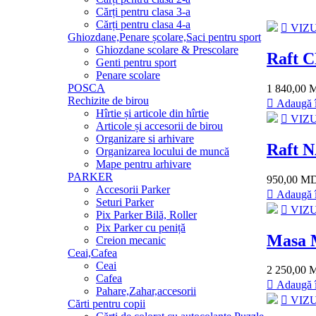
Cărți pentru clasa 3-a
Cărți pentru clasa 4-a
VIZU
Ghiozdane,Penare școlare,Saci pentru sport
Ghiozdane scolare & Prescolare
Raft 
Genti pentru sport
Penare scolare
POSCA
1 840,00
Rechizite de birou
Adaugă î
Hîrtie și articole din hîrtie
VIZU
Articole și accesorii de birou
Organizare si arhivare
Raft 
Organizarea locului de muncă
Mape pentru arhivare
PARKER
950,00 M
Accesorii Parker
Adaugă î
Seturi Parker
VIZU
Pix Parker Bilă, Roller
Pix Parker cu peniță
Masa 
Creion mecanic
Ceai,Cafea
Ceai
2 250,00
Cafea
Adaugă î
Pahare,Zahar,accesorii
VIZU
Cărti pentru copii