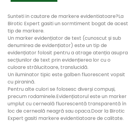
Sunteti in cautare de markere evidentiatoare?La
Birotic Expert gasiti un sormtiment bogat de acest
tip de markere.
Un marker evidențiator de text (cunoscut și sub
denumirea de evidențiator) este un tip de
evidențiator folosit pentru a atrage atenția asupra
secțiunilor de text prin evidențierea lor cu o
culoare strălucitoare, translucidă.
Un iluminator tipic este galben fluorescent vopsit
cu piranină.
Pentru alte culori se folosesc diverși compuși,
precum rodaminele.Evidențiatorul este un marker
umplut cu cerneală fluorescentă transparentă în
loc de cerneală neagră sau opaca.Doar la Birotic
Expert gasiti markere evidentiatoare de calitate.