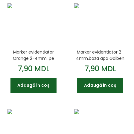
Marker evidentiator
Marker evidentiator 2-
Orange 2-4mm. pe
4mm.baza apa Galben
baza de apa Jobmax
Jobmax
7,90 MDL
7,90 MDL
Adaugă în coș
Adaugă în coș