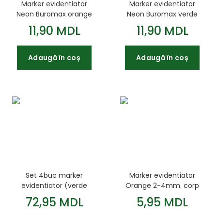
Marker evidentiator
Marker evidentiator
Neon Buromax orange
Neon Buromax verde
11,90 MDL
11,90 MDL
Adaugă în coș
Adaugă în coș
Set 4buc marker
Marker evidentiator
evidentiator (verde
Orange 2-4mm. corp
orange roz galben)
rotund Jobmax
72,95 MDL
5,95 MDL
2.4mm NEON Buromax