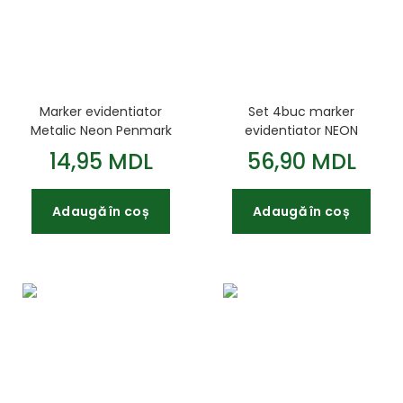
Marker evidentiator
Set 4buc marker
Metalic Neon Penmark
evidentiator NEON
Verde
Penmark
14,95 MDL
56,90 MDL
Adaugă în coș
Adaugă în coș