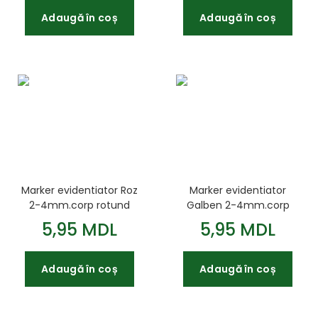
Adaugă în coș
Adaugă în coș
Marker evidentiator Roz
Marker evidentiator
2-4mm.corp rotund
Galben 2-4mm.corp
Jobmax
rotund Jobmax
5,95 MDL
5,95 MDL
Adaugă în coș
Adaugă în coș