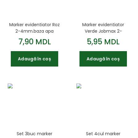
Marker evidentiator Roz
Marker evidentiator
2-4mm.baza apa
Verde Jobmax 2-
Jobmax
4mm.corp rotund
7,90 MDL
5,95 MDL
Adaugă în coș
Adaugă în coș
Set 3buc marker
Set 4cul marker