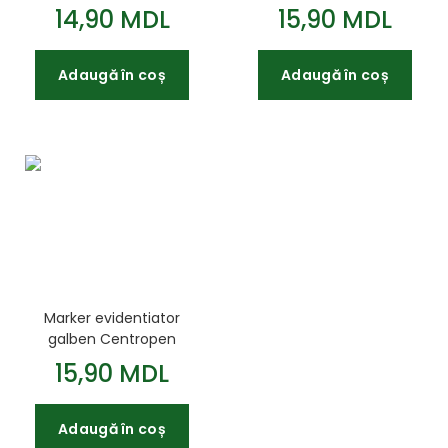
Centropen
14,90 MDL
15,90 MDL
Adaugă în coș
Adaugă în coș
Marker evidentiator
galben Centropen
15,90 MDL
Adaugă în coș