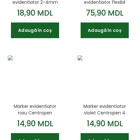
evidentiator 2-4mm
evidentiator flexibil
JOBMAX
Centropen cutie plastic
18,90 MDL
75,90 MDL
Adaugă în coș
Adaugă în coș
Marker evidentiator
Marker evidentiator
rosu Centropen
violet Centropen 4
8552 0155
14,90 MDL
14,90 MDL