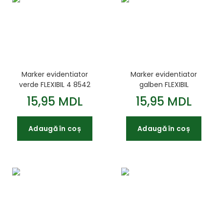
Marker evidentiator
Marker evidentiator
verde FLEXIBIL 4 8542
galben FLEXIBIL
0159
15,95 MDL
15,95 MDL
Adaugă în coș
Adaugă în coș