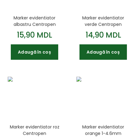
Marker evidentiator
Marker evidentiator
albastru Centropen
verde Centropen
485520159
15,90 MDL
14,90 MDL
Adaugă în coș
Adaugă în coș
Marker evidentiator roz
Marker evidentiator
Centropen
orange 1-4.6mm