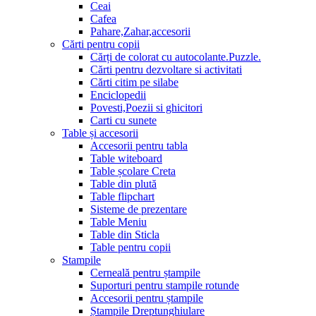
Ceai
Cafea
Pahare,Zahar,accesorii
Cărti pentru copii
Cărți de colorat cu autocolante.Puzzle.
Сărti pentru dezvoltare si activitati
Cărti citim pe silabe
Enciclopedii
Povesti,Poezii si ghicitori
Carti cu sunete
Table și accesorii
Accesorii pentru tabla
Table witeboard
Table școlare Creta
Table din plută
Table flipchart
Sisteme de prezentare
Table Meniu
Table din Sticla
Table pentru copii
Stampile
Cerneală pentru ștampile
Suporturi pentru stampile rotunde
Accesorii pentru ștampile
Ștampile Dreptunghiulare