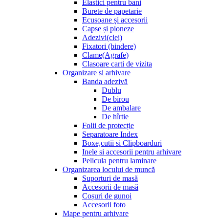
Elastici pentru bani
Burete de papetarie
Ecusoane și accesorii
Capse și pioneze
Adezivi(clei)
Fixatori (bindere)
Clame(Agrafe)
Clasoare carti de vizita
Organizare si arhivare
Banda adezivă
Dublu
De birou
De ambalare
De hîrtie
Folii de protecție
Separatoare Index
Boxe,cutii si Clipboarduri
Inele si accesorii pentru arhivare
Pelicula pentru laminare
Organizarea locului de muncă
Suporturi de masă
Accesorii de masă
Coșuri de gunoi
Accesorii foto
Mape pentru arhivare