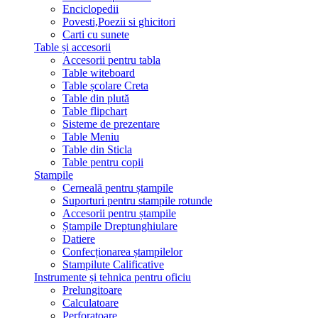
Enciclopedii
Povesti,Poezii si ghicitori
Carti cu sunete
Table și accesorii
Accesorii pentru tabla
Table witeboard
Table școlare Creta
Table din plută
Table flipchart
Sisteme de prezentare
Table Meniu
Table din Sticla
Table pentru copii
Stampile
Cerneală pentru ștampile
Suporturi pentru stampile rotunde
Accesorii pentru ștampile
Ștampile Dreptunghiulare
Datiere
Confecționarea ștampilelor
Stampilute Calificative
Instrumente și tehnica pentru oficiu
Prelungitoare
Calculatoare
Perforatoare