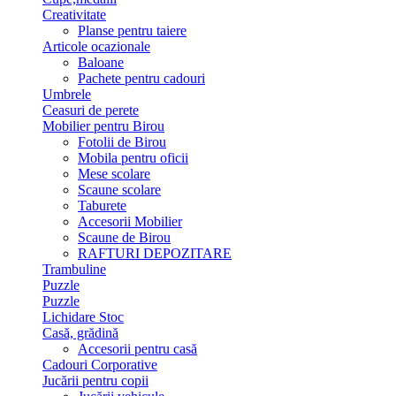
Creativitate
Planse pentru taiere
Articole ocazionale
Baloane
Pachete pentru cadouri
Umbrele
Ceasuri de perete
Mobilier pentru Birou
Fotolii de Birou
Mobila pentru oficii
Mese scolare
Scaune scolare
Taburete
Accesorii Mobilier
Scaune de Birou
RAFTURI DEPOZITARE
Trambuline
Puzzle
Puzzle
Lichidare Stoc
Casă, grădină
Accesorii pentru casă
Cadouri Corporative
Jucării pentru copii