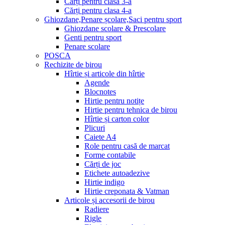
Cărți pentru clasa 3-a
Cărți pentru clasa 4-a
Ghiozdane,Penare școlare,Saci pentru sport
Ghiozdane scolare & Prescolare
Genti pentru sport
Penare scolare
POSCA
Rechizite de birou
Hîrtie și articole din hîrtie
Agende
Blocnotes
Hirtie pentru notițe
Hirtie pentru tehnica de birou
Hîrtie și carton color
Plicuri
Caiete A4
Role pentru casă de marcat
Forme contabile
Cărți de joc
Etichete autoadezive
Hirtie indigo
Hirtie creponata & Vatman
Articole și accesorii de birou
Radiere
Rigle