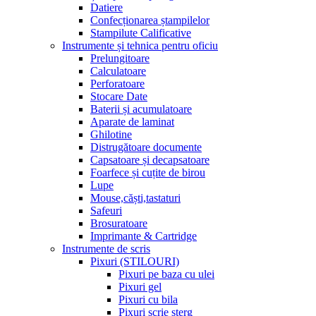
Datiere
Confecționarea ștampilelor
Stampilute Calificative
Instrumente și tehnica pentru oficiu
Prelungitoare
Calculatoare
Perforatoare
Stocare Date
Baterii și acumulatoare
Aparate de laminat
Ghilotine
Distrugătoare documente
Capsatoare și decapsatoare
Foarfece și cuțite de birou
Lupe
Mouse,căști,tastaturi
Safeuri
Brosuratoare
Imprimante & Cartridge
Instrumente de scris
Pixuri (STILOURI)
Pixuri pe baza cu ulei
Pixuri gel
Pixuri cu bila
Pixuri scrie sterg