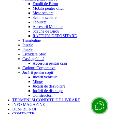
Fotolii de Birou
Mobila pentru oficii
Mese scolare
Scaune scolare
Taburete
Accesorii Mobilier
Scaune de Birou
RAFTURI DEPOZITARE
Trambuline
Puzzle
Puzzle
Lichidare Stoc
Casă, grădină
Accesorii pentru casă
Cadouri Corporative
Jucării pentru copii
Jucării vehicule
Minge
Jucării de dezvoltare
Jucării de distracție
Constructori
TERMENI ȘI CONDIȚII DE LIVRARE
INFO MAGAZINE
DESPRE NOI
CONTACTE