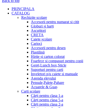
Back to top
PRINCIPALA
CATALOG
Rechizite scolare
Accesorii pentru numarat si citit
Globuri și harți
Ascuțitori
CRETA
Caiete școlare
Carioci
Accesorii pentru desen
Plastilină
Hirtie și carton colorat
Foarfece si compasuri pentru copii
Genți,Lunch box,Sticle
Suporturi pentru carti
Inveletori p/u caiete si manuale
Agenda elevului
Pensule,Palete,Pahare
Acuarele & Guaș
Carti scolare
Cărți pentru clasa 1-a
Cărți pentru clasa 5-a
Cărți pentru clasa 2-a