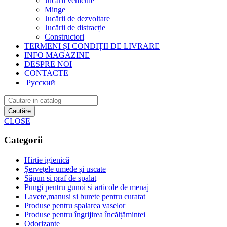
Jucării vehicule
Minge
Jucării de dezvoltare
Jucării de distracție
Constructori
TERMENI ȘI CONDIȚII DE LIVRARE
INFO MAGAZINE
DESPRE NOI
CONTACTE
Русский
Cautăre
CLOSE
Categorii
Hirtie igienică
Șervețele umede și uscate
Săpun si praf de spalat
Pungi pentru gunoi si articole de menaj
Lavete,manusi si burete pentru curatat
Produse pentru spalarea vaselor
Produse pentru îngrijirea încălțămintei
Odorizante