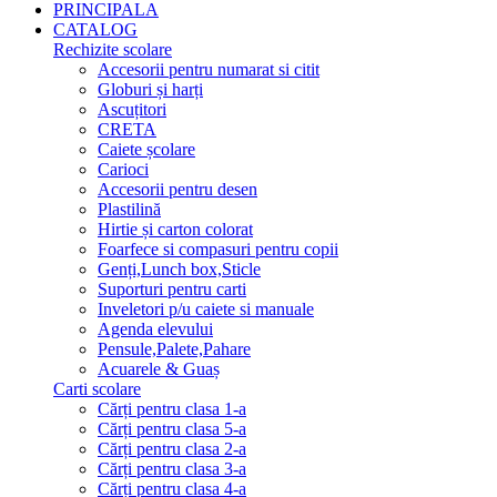
PRINCIPALA
CATALOG
Rechizite scolare
Accesorii pentru numarat si citit
Globuri și harți
Ascuțitori
CRETA
Caiete școlare
Carioci
Accesorii pentru desen
Plastilină
Hirtie și carton colorat
Foarfece si compasuri pentru copii
Genți,Lunch box,Sticle
Suporturi pentru carti
Inveletori p/u caiete si manuale
Agenda elevului
Pensule,Palete,Pahare
Acuarele & Guaș
Carti scolare
Cărți pentru clasa 1-a
Cărți pentru clasa 5-a
Cărți pentru clasa 2-a
Cărți pentru clasa 3-a
Cărți pentru clasa 4-a