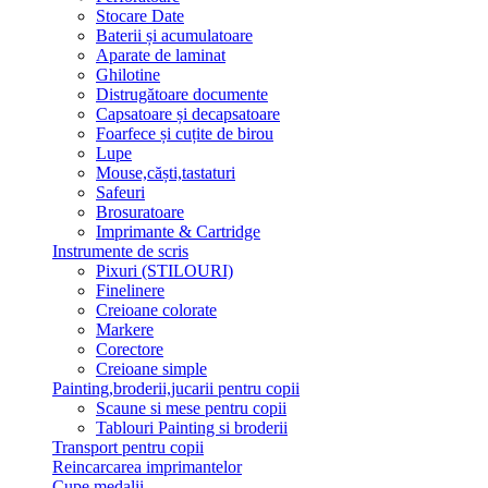
Stocare Date
Baterii și acumulatoare
Aparate de laminat
Ghilotine
Distrugătoare documente
Capsatoare și decapsatoare
Foarfece și cuțite de birou
Lupe
Mouse,căști,tastaturi
Safeuri
Brosuratoare
Imprimante & Cartridge
Instrumente de scris
Pixuri (STILOURI)
Finelinere
Creioane colorate
Markere
Corectore
Creioane simple
Painting,broderii,jucarii pentru copii
Scaune si mese pentru copii
Tablouri Painting si broderii
Transport pentru copii
Reincarcarea imprimantelor
Cupe,medalii