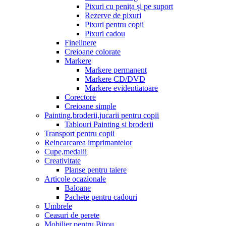
Pixuri cu penița și pe suport
Rezerve de pixuri
Pixuri pentru copii
Pixuri cadou
Finelinere
Creioane colorate
Markere
Markere permanent
Markere CD/DVD
Markere evidentiatoare
Corectore
Creioane simple
Painting,broderii,jucarii pentru copii
Tablouri Painting si broderii
Transport pentru copii
Reincarcarea imprimantelor
Cupe,medalii
Creativitate
Planse pentru taiere
Articole ocazionale
Baloane
Pachete pentru cadouri
Umbrele
Ceasuri de perete
Mobilier pentru Birou