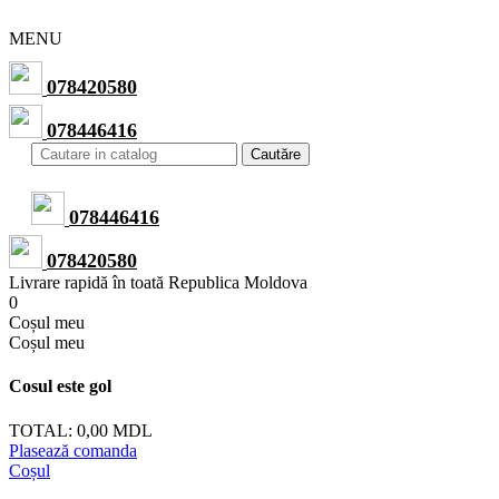
MENU
078420580
078446416
Cautăre
078446416
078420580
Livrare rapidă în toată Republica Moldova
0
Сoșul meu
Сoșul meu
Cosul este gol
TOTAL:
0,00 MDL
Plasează comanda
Coșul