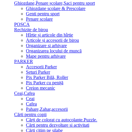
Ghiozdane,Penare școlare,Saci pentru sport
Ghiozdane scolare & Prescolare
Genti pentru sport
Penare scolare
POSCA
Rechizite de birou
Hîrtie și articole din hîrtie
Articole și accesorii de birou
Organizare si arhivare
Organizarea locului de muncă
Mape pentru arhivare
PARKER
Accesorii Parker
Seturi Parker
Pix Parker Bilă, Roller
Pix Parker cu peniță
Creion mecanic
Ceai,Cafea
Ceai
Cafea
Pahare,Zahar,accesorii
Cărti pentru copii
Cărți de colorat cu autocolante.Puzzle.
Сărti pentru dezvoltare si activitati
Cărti citim pe silabe