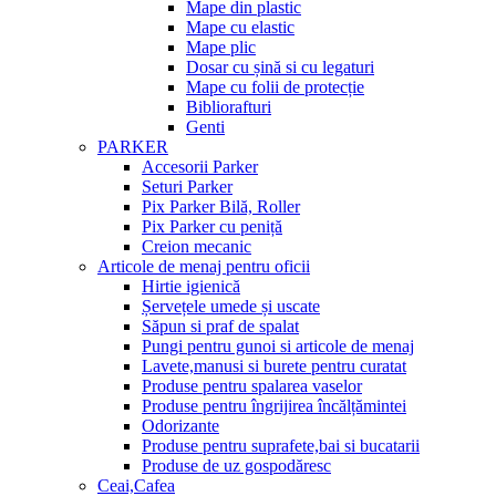
Mape din plastic
Mape cu elastic
Mape plic
Dosar cu șină si cu legaturi
Mape cu folii de protecție
Bibliorafturi
Genti
PARKER
Accesorii Parker
Seturi Parker
Pix Parker Bilă, Roller
Pix Parker cu peniță
Creion mecanic
Articole de menaj pentru oficii
Hirtie igienică
Șervețele umede și uscate
Săpun si praf de spalat
Pungi pentru gunoi si articole de menaj
Lavete,manusi si burete pentru curatat
Produse pentru spalarea vaselor
Produse pentru îngrijirea încălțămintei
Odorizante
Produse pentru suprafete,bai si bucatarii
Produse de uz gospodăresc
Ceai,Cafea