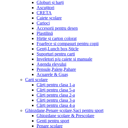
Globuri și harți
Ascuțitori
CRETA
Caiete școlare
Carioci
Accesorii pentru desen
Plastilină
Hirtie și carton colorat
Foarfece si compasuri pentru copii
Genți,Lunch box,Sticle
Suporturi pentru carti
Inveletori p/u caiete si manuale
Agenda elevului
Pensule,Palete,Pahare
Acuarele & Guaș
Carti scolare
Cărți pentru clasa 1-a
Cărți pentru clasa 5-a
Cărți pentru clasa 2-a
Cărți pentru clasa 3-a
Cărți pentru clasa 4-a
Ghiozdane,Penare școlare,Saci pentru sport
Ghiozdane scolare & Prescolare
Genti pentru sport
Penare scolare