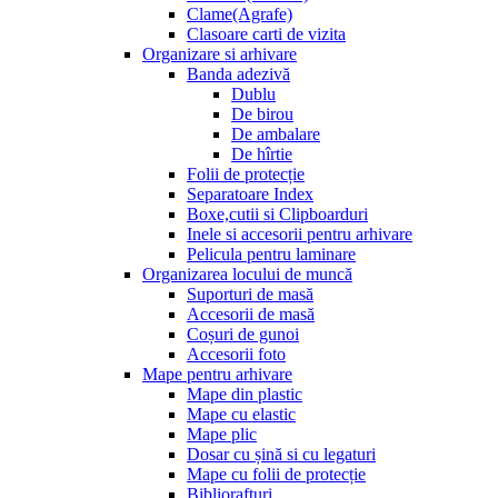
Clame(Agrafe)
Clasoare carti de vizita
Organizare si arhivare
Banda adezivă
Dublu
De birou
De ambalare
De hîrtie
Folii de protecție
Separatoare Index
Boxe,cutii si Clipboarduri
Inele si accesorii pentru arhivare
Pelicula pentru laminare
Organizarea locului de muncă
Suporturi de masă
Accesorii de masă
Coșuri de gunoi
Accesorii foto
Mape pentru arhivare
Mape din plastic
Mape cu elastic
Mape plic
Dosar cu șină si cu legaturi
Mape cu folii de protecție
Bibliorafturi