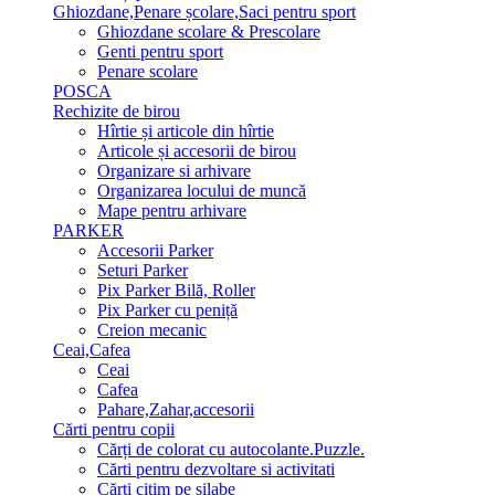
Ghiozdane,Penare școlare,Saci pentru sport
Ghiozdane scolare & Prescolare
Genti pentru sport
Penare scolare
POSCA
Rechizite de birou
Hîrtie și articole din hîrtie
Articole și accesorii de birou
Organizare si arhivare
Organizarea locului de muncă
Mape pentru arhivare
PARKER
Accesorii Parker
Seturi Parker
Pix Parker Bilă, Roller
Pix Parker cu peniță
Creion mecanic
Ceai,Cafea
Ceai
Cafea
Pahare,Zahar,accesorii
Cărti pentru copii
Cărți de colorat cu autocolante.Puzzle.
Сărti pentru dezvoltare si activitati
Cărti citim pe silabe