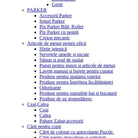
Genti
PARKER
Accesorii Parker
Seturi Parker
Pix Parker Bilă, Roller
Pix Parker cu peniță
Creion mecanic
Articole de menaj pentru oficii
Hirtie igienică
Șervețele umede și uscate
Săpun si praf de spalat
Pungi pentru gunoi si articole de menaj
Lavete,manusi si burete pentru curatat
Produse pentru spalarea vaselor
Produse pentru îngrijirea încălțămintei
Odorizante
Produse pentru suprafete,bai si bucatarii
Produse de uz gospodăresc
Ceai,Cafea
Ceai
Cafea
Pahare,Zahar,accesorii
Cărti pentru copii
Cărți de colorat cu autocolante.Puzzle.
Сărti pentru dezvoltare si activitati