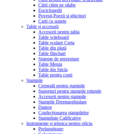
Cărti citim pe silabe
Enciclopedii
Povesti,Poezii si ghicitori
Carti cu sunete
Table și accesorii
Accesorii pentru tabla
Table witeboard
Table școlare Creta
Table din plută
Table flipchart
Sisteme de prezentare
Table Meniu
Table din Sticla
Table pentru copii
Stampile
Cerneală pentru ștampile
Suporturi pentru stampile rotunde
Accesorii pentru ștampile
Ștampile Dreptunghiulare
Datiere
Confecționarea ștampilelor
Stampilute Calificative
Instrumente și tehnica pentru oficiu
Prelungitoare