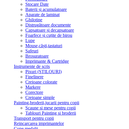
Stocare Date
Baterii și acumulatoare
Aparate de laminat
Ghilotine
Distrugătoare documente
Capsatoare și decapsatoare
Foarfece și cuțite de birou
Lupe
Mouse,căști,tastaturi
Safeuri
Brosuratoare
Imprimante & Cartridge
Instrumente de scris
Pixuri (STILOURI)
Finelinere
Creioane colorate
Markere
Corectore
Creioane simple
Painting,broderii,jucarii pentru copii
Scaune si mese pentru copii
Tablouri Painting si broderii
Transport pentru copii
Reincarcarea imprimantelor
Cupe,medalii