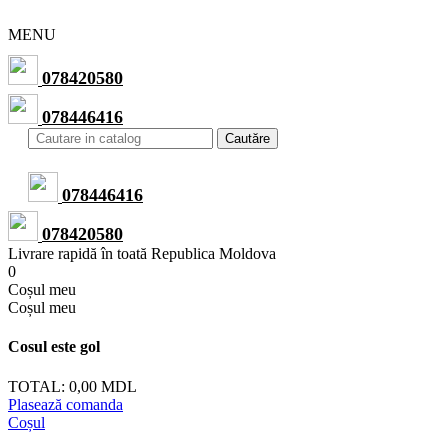
MENU
078420580
078446416
Cautăre
078446416
078420580
Livrare rapidă în toată Republica Moldova
0
Сoșul meu
Сoșul meu
Cosul este gol
TOTAL:
0,00 MDL
Plasează comanda
Coșul