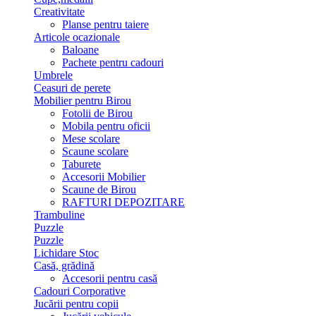
Creativitate
Planse pentru taiere
Articole ocazionale
Baloane
Pachete pentru cadouri
Umbrele
Ceasuri de perete
Mobilier pentru Birou
Fotolii de Birou
Mobila pentru oficii
Mese scolare
Scaune scolare
Taburete
Accesorii Mobilier
Scaune de Birou
RAFTURI DEPOZITARE
Trambuline
Puzzle
Puzzle
Lichidare Stoc
Casă, grădină
Accesorii pentru casă
Cadouri Corporative
Jucării pentru copii