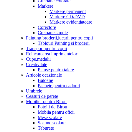
Creioane colorate
Markere
Markere permanent
Markere CD/DVD
Markere evidentiatoare
Corectore
Creioane simple
Painting,broderii,jucarii pentru copii
Tablouri Painting si broderii
Transport pentru copii
Reincarcarea imprimantelor
Cupe,medalii
Creativitate
Planse pentru taiere
Articole ocazionale
Baloane
Pachete pentru cadouri
Umbrele
Ceasuri de perete
Mobilier pentru Birou
Fotolii de Birou
Mobila pentru oficii
Mese scolare
Scaune scolare
Taburete