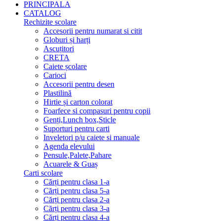
PRINCIPALA
CATALOG
Rechizite scolare
Accesorii pentru numarat si citit
Globuri și harți
Ascuțitori
CRETA
Caiete școlare
Carioci
Accesorii pentru desen
Plastilină
Hirtie și carton colorat
Foarfece si compasuri pentru copii
Genți,Lunch box,Sticle
Suporturi pentru carti
Inveletori p/u caiete si manuale
Agenda elevului
Pensule,Palete,Pahare
Acuarele & Guaș
Carti scolare
Cărți pentru clasa 1-a
Cărți pentru clasa 5-a
Cărți pentru clasa 2-a
Cărți pentru clasa 3-a
Cărți pentru clasa 4-a