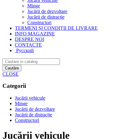
Jucării vehicule
Minge
Jucării de dezvoltare
Jucării de distracție
Constructori
TERMENI ȘI CONDIȚII DE LIVRARE
INFO MAGAZINE
DESPRE NOI
CONTACTE
Русский
Cautăre
CLOSE
Categorii
Jucării vehicule
Minge
Jucării de dezvoltare
Jucării de distracție
Constructori
Jucării vehicule