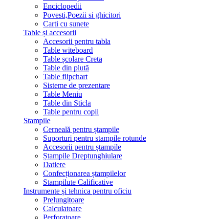
Enciclopedii
Povesti,Poezii si ghicitori
Carti cu sunete
Table și accesorii
Accesorii pentru tabla
Table witeboard
Table școlare Creta
Table din plută
Table flipchart
Sisteme de prezentare
Table Meniu
Table din Sticla
Table pentru copii
Stampile
Cerneală pentru ștampile
Suporturi pentru stampile rotunde
Accesorii pentru ștampile
Ștampile Dreptunghiulare
Datiere
Confecționarea ștampilelor
Stampilute Calificative
Instrumente și tehnica pentru oficiu
Prelungitoare
Calculatoare
Perforatoare