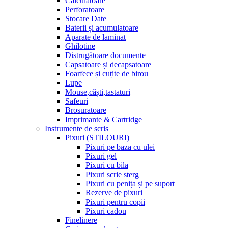
Calculatoare
Perforatoare
Stocare Date
Baterii și acumulatoare
Aparate de laminat
Ghilotine
Distrugătoare documente
Capsatoare și decapsatoare
Foarfece și cuțite de birou
Lupe
Mouse,căști,tastaturi
Safeuri
Brosuratoare
Imprimante & Cartridge
Instrumente de scris
Pixuri (STILOURI)
Pixuri pe baza cu ulei
Pixuri gel
Pixuri cu bila
Pixuri scrie sterg
Pixuri cu penița și pe suport
Rezerve de pixuri
Pixuri pentru copii
Pixuri cadou
Finelinere