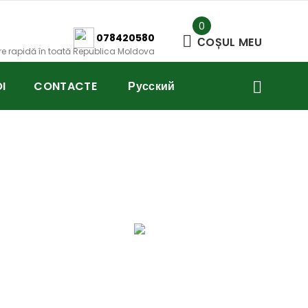
0
078420580
СOȘUL MEU
are rapidă în toată Republica Moldova
I
CONTACTE
Русский