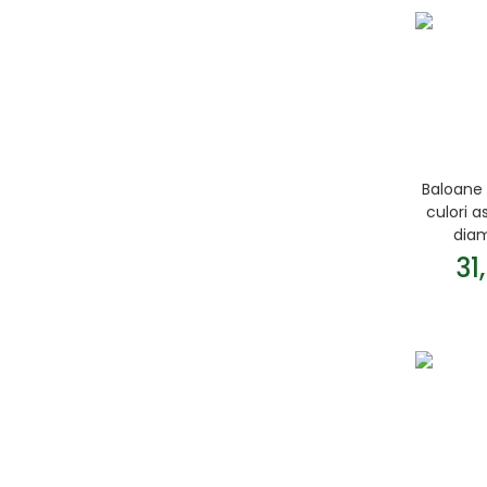
Baloane 
culori a
diam
31