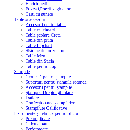
Enciclopedii
Povesti,Poezii si ghicitori
Carti cu sunete
Table și accesorii
Accesorii pentru tabla
Table witeboard
Table școlare Creta
Table din plută
Table flipchart
Sisteme de prezentare
Table Meniu
Table din Sticla
Table pentru copii
Stampile
Cerneală pentru ștampile
Suporturi pentru stampile rotunde
Accesorii pentru ștampile
Ștampile Dreptunghiulare
Datiere
Confecționarea ștampilelor
Stampilute Calificative
Instrumente și tehnica pentru oficiu
Prelungitoare
Calculatoare
Perforatoare