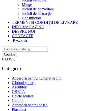
Jucării vehicule
Minge
Jucării de dezvoltare
Jucării de distracție
Constructori
TERMENI ȘI CONDIȚII DE LIVRARE
INFO MAGAZINE
DESPRE NOI
CONTACTE
Русский
Cautăre
CLOSE
Categorii
Accesorii pentru numarat si citit
Globuri și harți
Ascuțitori
CRETA
Caiete școlare
Carioci
Accesorii pentru desen
Plastilină