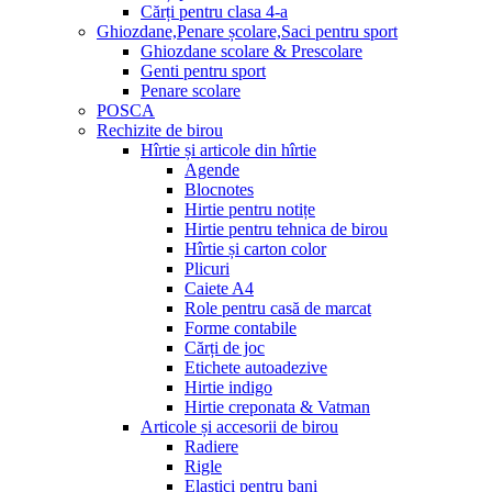
Cărți pentru clasa 4-a
Ghiozdane,Penare școlare,Saci pentru sport
Ghiozdane scolare & Prescolare
Genti pentru sport
Penare scolare
POSCA
Rechizite de birou
Hîrtie și articole din hîrtie
Agende
Blocnotes
Hirtie pentru notițe
Hirtie pentru tehnica de birou
Hîrtie și carton color
Plicuri
Caiete A4
Role pentru casă de marcat
Forme contabile
Cărți de joc
Etichete autoadezive
Hirtie indigo
Hirtie creponata & Vatman
Articole și accesorii de birou
Radiere
Rigle
Elastici pentru bani