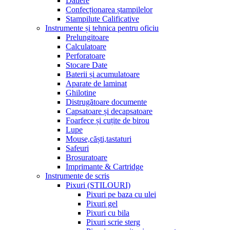
Datiere
Confecționarea ștampilelor
Stampilute Calificative
Instrumente și tehnica pentru oficiu
Prelungitoare
Calculatoare
Perforatoare
Stocare Date
Baterii și acumulatoare
Aparate de laminat
Ghilotine
Distrugătoare documente
Capsatoare și decapsatoare
Foarfece și cuțite de birou
Lupe
Mouse,căști,tastaturi
Safeuri
Brosuratoare
Imprimante & Cartridge
Instrumente de scris
Pixuri (STILOURI)
Pixuri pe baza cu ulei
Pixuri gel
Pixuri cu bila
Pixuri scrie sterg