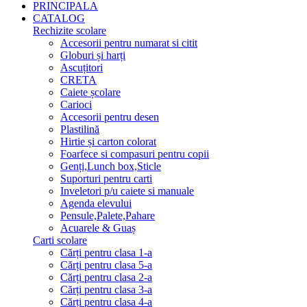
PRINCIPALA
CATALOG
Rechizite scolare
Accesorii pentru numarat si citit
Globuri și harți
Ascuțitori
CRETA
Caiete școlare
Carioci
Accesorii pentru desen
Plastilină
Hirtie și carton colorat
Foarfece si compasuri pentru copii
Genți,Lunch box,Sticle
Suporturi pentru carti
Inveletori p/u caiete si manuale
Agenda elevului
Pensule,Palete,Pahare
Acuarele & Guaș
Carti scolare
Cărți pentru clasa 1-a
Cărți pentru clasa 5-a
Cărți pentru clasa 2-a
Cărți pentru clasa 3-a
Cărți pentru clasa 4-a