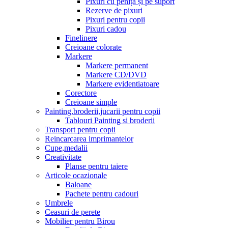
Pixuri cu penița și pe suport
Rezerve de pixuri
Pixuri pentru copii
Pixuri cadou
Finelinere
Creioane colorate
Markere
Markere permanent
Markere CD/DVD
Markere evidentiatoare
Corectore
Creioane simple
Painting,broderii,jucarii pentru copii
Tablouri Painting si broderii
Transport pentru copii
Reincarcarea imprimantelor
Cupe,medalii
Creativitate
Planse pentru taiere
Articole ocazionale
Baloane
Pachete pentru cadouri
Umbrele
Ceasuri de perete
Mobilier pentru Birou