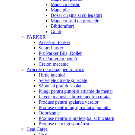
Mape cu elastic
Mape plic
Dosar cu șină si cu legaturi
Mape cu folii de protecție
Bibliorafturi
Genti
PARKER
Accesorii Parker
Seturi Parker
Pix Parker Bilă, Roller
Pix Parker cu peniță
Creion mecanic
Articole de menaj pentru oficii
Hirtie igienică
Șervețele umede și uscate
Săpun si praf de spalat
Pungi pentru gunoi si articole de menaj
Lavete,manusi si burete pentru curatat
Produse pentru spalarea vaselor
Produse pentru îngrijirea încălțămintei
Odorizante
Produse pentru suprafete,bai si bucatarii
Produse de uz gospodăresc
Ceai,Cafea
Ceai