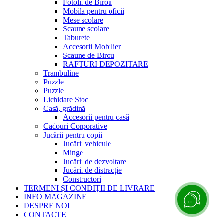
Fotolii de Birou
Mobila pentru oficii
Mese scolare
Scaune scolare
Taburete
Accesorii Mobilier
Scaune de Birou
RAFTURI DEPOZITARE
Trambuline
Puzzle
Puzzle
Lichidare Stoc
Casă, grădină
Accesorii pentru casă
Cadouri Corporative
Jucării pentru copii
Jucării vehicule
Minge
Jucării de dezvoltare
Jucării de distracție
Constructori
TERMENI ȘI CONDIȚII DE LIVRARE
INFO MAGAZINE
DESPRE NOI
CONTACTE