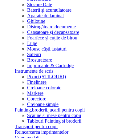
Stocare Date
Baterii și acumulatoare
Aparate de laminat
Ghilotine
Distrugătoare documente
Capsatoare și decapsatoare
Foarfece și cuțite de birou
Lupe
Mouse,căști,tastaturi
Safeuri
Brosuratoare
Imprimante & Cartridge
Instrumente de scris
Pixuri (STILOURI)
Finelinere
Creioane colorate
Markere
Corectore
Creioane simple
Painting,broderii,jucarii pentru copii
Scaune si mese pentru copii
Tablouri Painting si broderii
Transport pentru copii
Reincarcarea imprimantelor
Cupe,medalii