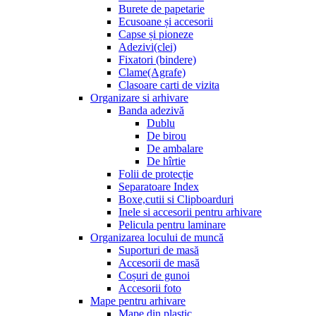
Burete de papetarie
Ecusoane și accesorii
Capse și pioneze
Adezivi(clei)
Fixatori (bindere)
Clame(Agrafe)
Clasoare carti de vizita
Organizare si arhivare
Banda adezivă
Dublu
De birou
De ambalare
De hîrtie
Folii de protecție
Separatoare Index
Boxe,cutii si Clipboarduri
Inele si accesorii pentru arhivare
Pelicula pentru laminare
Organizarea locului de muncă
Suporturi de masă
Accesorii de masă
Coșuri de gunoi
Accesorii foto
Mape pentru arhivare
Mape din plastic