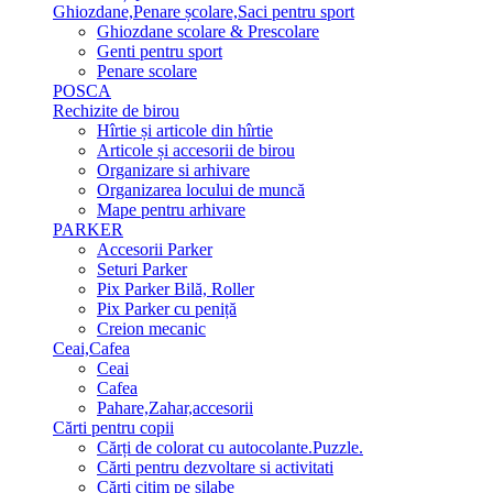
Ghiozdane,Penare școlare,Saci pentru sport
Ghiozdane scolare & Prescolare
Genti pentru sport
Penare scolare
POSCA
Rechizite de birou
Hîrtie și articole din hîrtie
Articole și accesorii de birou
Organizare si arhivare
Organizarea locului de muncă
Mape pentru arhivare
PARKER
Accesorii Parker
Seturi Parker
Pix Parker Bilă, Roller
Pix Parker cu peniță
Creion mecanic
Ceai,Cafea
Ceai
Cafea
Pahare,Zahar,accesorii
Cărti pentru copii
Cărți de colorat cu autocolante.Puzzle.
Сărti pentru dezvoltare si activitati
Cărti citim pe silabe