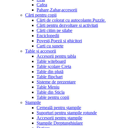
Cafea
Pahare,Zahar,accesorii
Cărti pentru copii
Cărți de colorat cu autocolante.Puzzle.
Сărti pentru dezvoltare si activitati
Cărti citim pe silabe
Enciclopedii
Povesti,Poezii si ghicitori
Carti cu sunete
Table și accesorii
Accesorii pentru tabla
Table witeboard
Table școlare Creta
Table din plută
Table flipchart
Sisteme de prezentare
Table Meniu
Table din Sticla
Table pentru copii
Stampile
Cerneală pentru ștampile
Suporturi pentru stampile rotunde
Accesorii pentru ștampile
Ștampile Dreptunghiulare