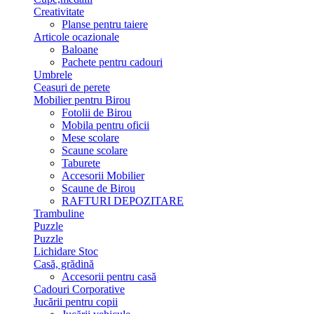
Creativitate
Planse pentru taiere
Articole ocazionale
Baloane
Pachete pentru cadouri
Umbrele
Ceasuri de perete
Mobilier pentru Birou
Fotolii de Birou
Mobila pentru oficii
Mese scolare
Scaune scolare
Taburete
Accesorii Mobilier
Scaune de Birou
RAFTURI DEPOZITARE
Trambuline
Puzzle
Puzzle
Lichidare Stoc
Casă, grădină
Accesorii pentru casă
Cadouri Corporative
Jucării pentru copii