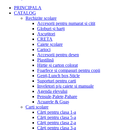
PRINCIPALA
CATALOG
Rechizite scolare
Accesorii pentru numarat si citit
Globuri și harți
Ascuțitori
CRETA
Caiete școlare
Carioci
Accesorii pentru desen
Plastilină
Hirtie și carton colorat
Foarfece si compasuri pentru copii
Genți,Lunch box,Sticle
Suporturi pentru carti
Inveletori p/u caiete si manuale
Agenda elevului
Pensule,Palete,Pahare
Acuarele & Guaș
Carti scolare
Cărți pentru clasa 1-a
Cărți pentru clasa 5-a
Cărți pentru clasa 2-a
Cărți pentru clasa 3-a