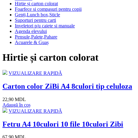
Hirtie și carton colorat
Foarfece si compasuri pentru copii
Genți,Lunch box,Sticle
Suporturi pentru carti
Inveletori p/u caiete si manuale
Agenda elevului
Pensule,Palete,Pahare
Acuarele & Guaș
Hirtie și carton colorat
VIZUALIZARE RAPIDĂ
Carton color ZiBi A4 8culori tip celuloza
22,90 MDL
Adaugă în coș
VIZUALIZARE RAPIDĂ
Fetru A4 10culori 10 file 10culori Zibi
67,90 MDL