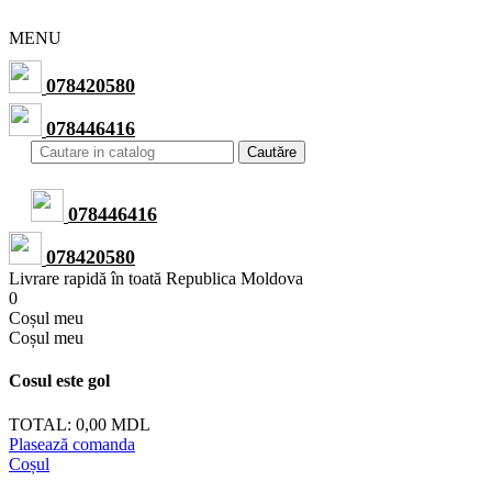
MENU
078420580
078446416
Cautăre
078446416
078420580
Livrare rapidă în toată Republica Moldova
0
Сoșul meu
Сoșul meu
Cosul este gol
TOTAL:
0,00 MDL
Plasează comanda
Coșul