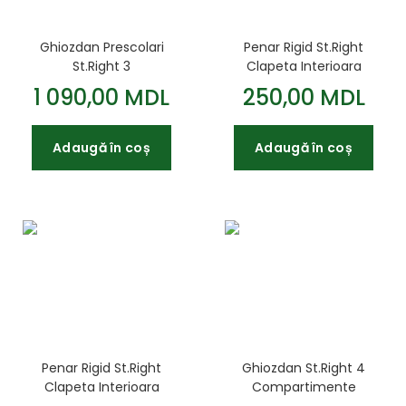
Ghiozdan Prescolari
Penar Rigid St.Right
St.Right 3
Clapeta Interioara
Compartimente
Colectia - Red Planet
1 090,00 MDL
250,00 MDL
Impermeabil Charming
PC01 23x9 5x6cm
Cats BP26 39x27x17cm
Adaugă în coș
Adaugă în coș
Penar Rigid St.Right
Ghiozdan St.Right 4
Clapeta Interioara
Compartimente