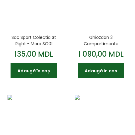
Sac Sport Colectia St
Ghiozdan 3
Right - Moro SO01
Compartimente
43x34cm
St.Majewski
135,00 MDL
1 090,00 MDL
Impermeabil Elemente
Reflectorizante
Adaugă în coș
Adaugă în coș