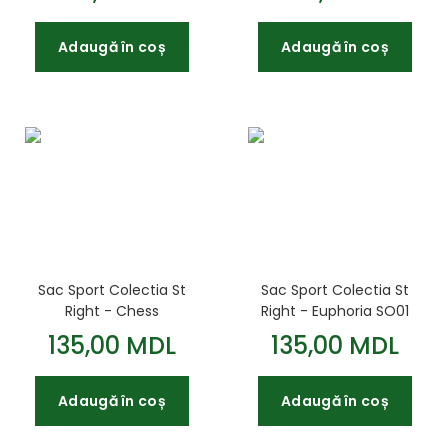
43x32x20cm
St.Right - VR Gamer
BP58 40x28x18
Adaugă în coș
Adaugă în coș
Sac Sport Colectia St
Sac Sport Colectia St
Right - Chess
Right - Euphoria SO01
Butterflies SO01
43x34cm
135,00 MDL
135,00 MDL
43x34cm
Adaugă în coș
Adaugă în coș