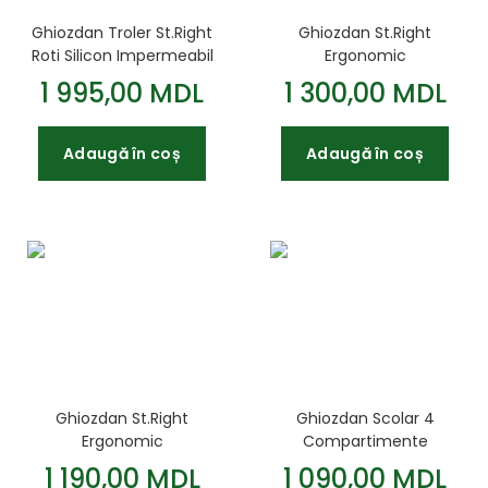
Ghiozdan Troler St.Right
Ghiozdan St.Right
Roti Silicon Impermeabil
Ergonomic
Colectia ChessBoard
Impermeabil Colectia -
1 995,00 MDL
1 300,00 MDL
Crush TB01
Holo Impression BP01
44x32x25cm
43x32x21cm
Adaugă în coș
Adaugă în coș
Ghiozdan St.Right
Ghiozdan Scolar 4
Ergonomic
Compartimente
Impermeabil Colectia -
Ergonomic
1 190,00 MDL
1 090,00 MDL
Pixel Cubes BP04
Impermeabil Colectia