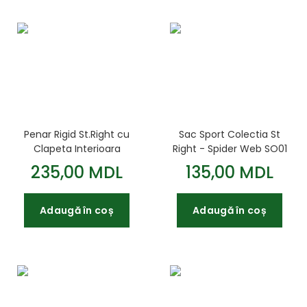
Penar Rigid St.Right cu
Sac Sport Colectia St
Clapeta Interioara
Right - Spider Web SO01
Colectia - Colour Pads
43x34cm
235,00 MDL
135,00 MDL
PC01 23x9 5x6cm
Adaugă în coș
Adaugă în coș