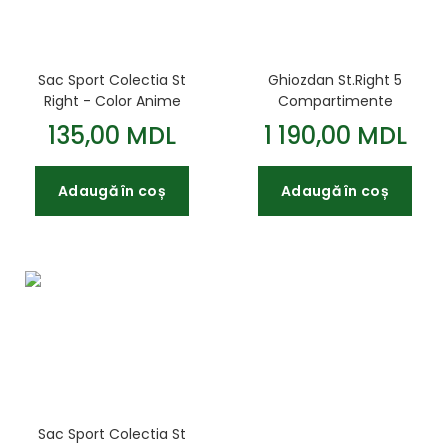
Sac Sport Colectia St
Ghiozdan St.Right 5
Right - Color Anime
Compartimente
SO01 43x34cm
Impermeabil Pink Blue
135,00 MDL
1 190,00 MDL
Gradient BP05
42x30x19cm
Adaugă în coș
Adaugă în coș
Sac Sport Colectia St