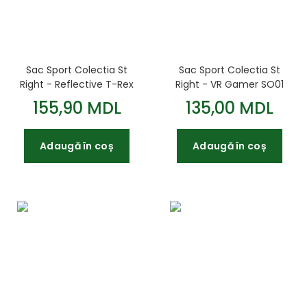
Sac Sport Colectia St
Sac Sport Colectia St
Right - Reflective T-Rex
Right - VR Gamer SO01
SO01 43x34cm
43x34cm
155,90 MDL
135,00 MDL
Adaugă în coș
Adaugă în coș