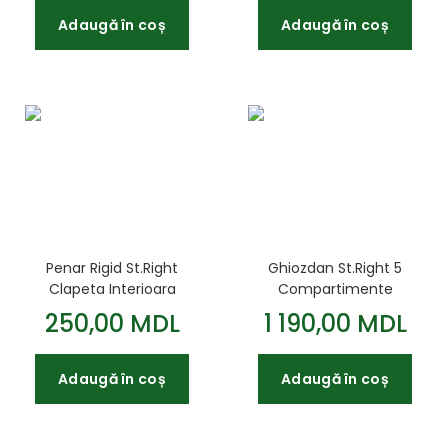
Adaugă în coș
Adaugă în coș
Penar Rigid St.Right
Ghiozdan St.Right 5
Clapeta Interioara
Compartimente
Colectia - Green
Impermeabil Green
250,00 MDL
1 190,00 MDL
Gradient PC01 23x9
Gradient BP05
5x6cm
42x30x19cm
Adaugă în coș
Adaugă în coș