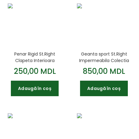
Penar Rigid St.Right
Geanta sport St.Right
Clapeta Interioara
Impermeabila Colectia
Colectia - Pink Blue
Pink Gradient
250,00 MDL
850,00 MDL
Gradient PC01 23x9
40x27x16cm
5x6cm
Adaugă în coș
Adaugă în coș