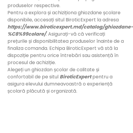
produselor respective.
Pentru a explora și achiziționa ghiozdane școlare
disponibile, accesați situl BiroticExpert la adresa
https://www.biroticexpert.md/catalog/ghiozdane
%C8%99colare/
. Asigurați-vă că verificați
prețurile și disponibilitatea produselor înainte de a
finaliza comanda. Echipa BiroticExpert vă stă la
dispoziție pentru orice întrebări sau asistență în
procesul de achiziție.
Alegeți un ghiozdan școlar de calitate și
confortabil de pe situl
BiroticExpert
pentru a
asigura elevului dumneavoastră o experiență
școlară plăcută și organizată.