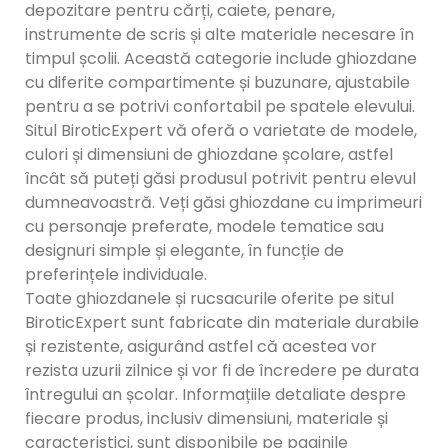
depozitare pentru cărți, caiete, penare,
instrumente de scris și alte materiale necesare în
timpul școlii. Această categorie include ghiozdane
cu diferite compartimente și buzunare, ajustabile
pentru a se potrivi confortabil pe spatele elevului.
Situl BiroticExpert vă oferă o varietate de modele,
culori și dimensiuni de ghiozdane școlare, astfel
încât să puteți găsi produsul potrivit pentru elevul
dumneavoastră. Veți găsi ghiozdane cu imprimeuri
cu personaje preferate, modele tematice sau
designuri simple și elegante, în funcție de
preferințele individuale.
Toate ghiozdanele și rucsacurile oferite pe situl
BiroticExpert sunt fabricate din materiale durabile
și rezistente, asigurând astfel că acestea vor
rezista uzurii zilnice și vor fi de încredere pe durata
întregului an școlar. Informațiile detaliate despre
fiecare produs, inclusiv dimensiuni, materiale și
caracteristici, sunt disponibile pe paginile