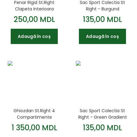
Penar Rigid St.Right
Sac Sport Colectia St
Clapeta Interioara
Right - Burgund
Colectia - Burgund
Gradient SO01
250,00 MDL
135,00 MDL
Gradient PC01 23x9
43x34cm
5x6cm
Adaugă în coș
Adaugă în coș
Ghiozdan St.Right 4
Sac Sport Colectia St
Compartimente
Right - Green Gradient
Impermeabil Burgund
SO01 43x34cm
1 350,00 MDL
135,00 MDL
Gradient BP01
43x32x21cm