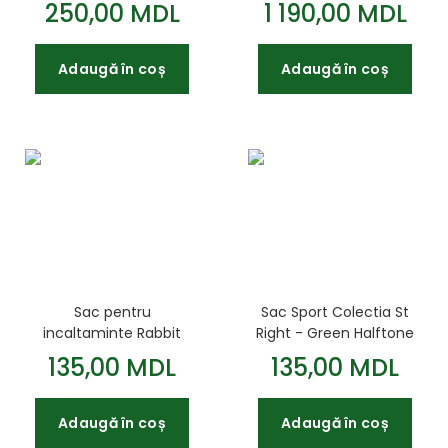
Colectia - Violet
Impermeabil Violet
250,00 MDL
1 190,00 MDL
Gradient Wave PC01
Gradient Wave BP06
23x9 5x6cm
42x31x22cm
Adaugă în coș
Adaugă în coș
Sac pentru
Sac Sport Colectia St
incaltaminte Rabbit
Right - Green Halftone
Majewski
SO01 43x34cm
135,00 MDL
135,00 MDL
Adaugă în coș
Adaugă în coș