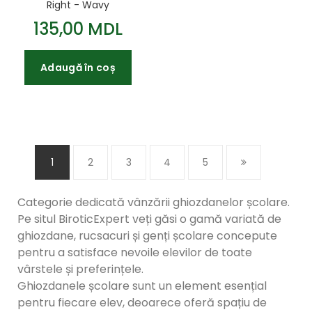
Right - Wavy
Chessboard SO01
135,00 MDL
43x34cm
Adaugă în coș
1
2
3
4
5
Categorie dedicată vânzării ghiozdanelor școlare.
Pe situl BiroticExpert veți găsi o gamă variată de
ghiozdane, rucsacuri și genți școlare concepute
pentru a satisface nevoile elevilor de toate
vârstele și preferințele.
Ghiozdanele școlare sunt un element esențial
pentru fiecare elev, deoarece oferă spațiu de