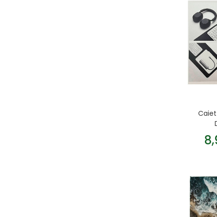
Caiet 
8