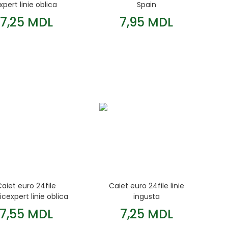
xpert linie oblica
Spain
7,25 MDL
7,95 MDL
Caiet euro 24file
Caiet euro 24file linie
ticexpert linie oblica
ingusta
densa
7,55 MDL
7,25 MDL