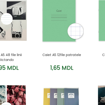
A5 48 file linii
Caiet A5 12file patratele
C
Dictando
,95 MDL
1,65 MDL