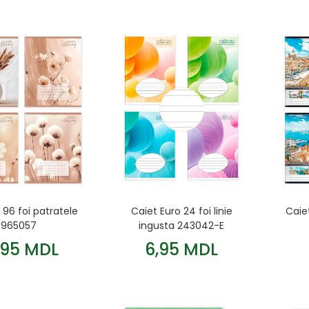
 96 foi patratele
Caiet Euro 24 foi linie
Caie
965057
ingusta 243042-E
,95 MDL
6,95 MDL