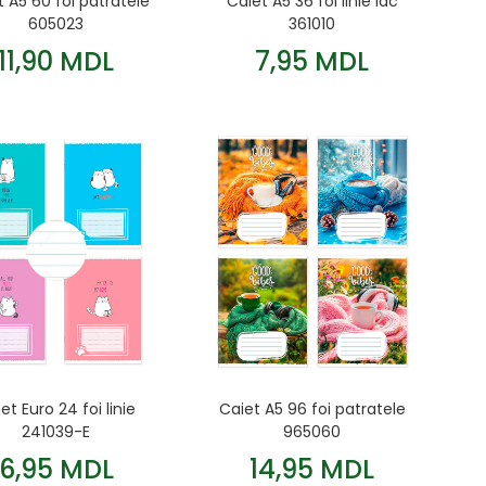
t A5 60 foi patratele
Caiet A5 36 foi linie lac
605023
361010
11,90 MDL
7,95 MDL
et Euro 24 foi linie
Caiet A5 96 foi patratele
241039-E
965060
6,95 MDL
14,95 MDL