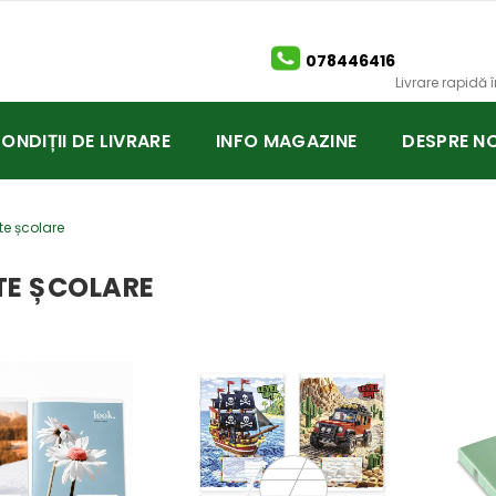
078446416
Livrare rapidă
CONDIȚII DE LIVRARE
INFO MAGAZINE
DESPRE NO
te școlare
TE ȘCOLARE