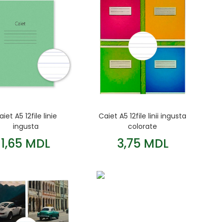
aiet A5 12file linie
Caiet A5 12file linii ingusta
ingusta
colorate
1,65 MDL
3,75 MDL