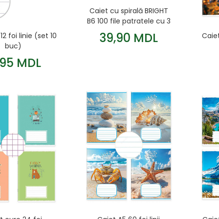
Caiet cu spirală BRIGHT
B6 100 file patratele cu 3
separatoare și copertă
39,90 MDL
2 foi linie (set 10
Caiet
din plastic verde
buc)
,95 MDL