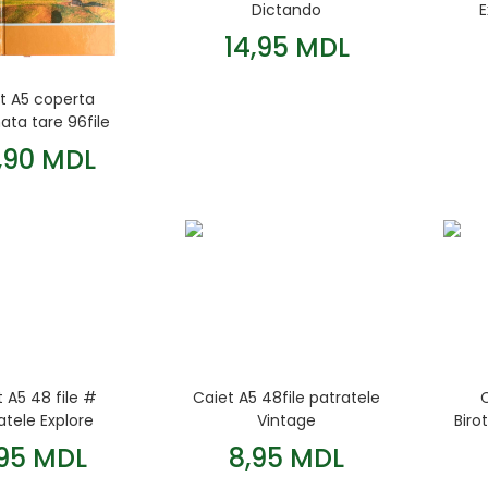
Dictando
E
14,95 MDL
t A5 coperta
ata tare 96file
patratele
,90 MDL
 A5 48 file #
Caiet A5 48file patratele
atele Explore
Vintage
Biro
,95 MDL
8,95 MDL