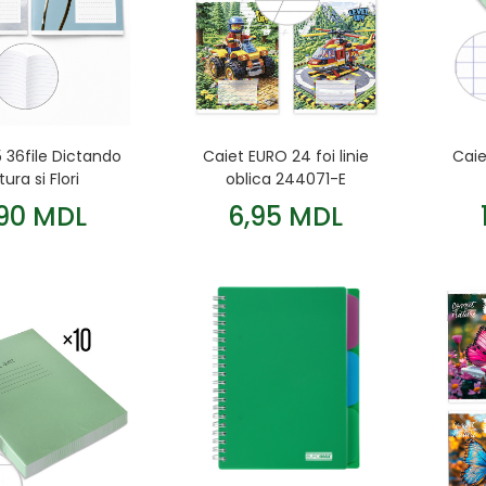
 36file Dictando
Caiet EURO 24 foi linie
Caie
ura si Flori
oblica 244071-E
,90 MDL
6,95 MDL