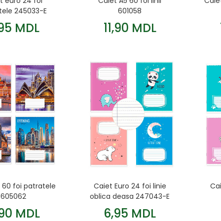
t euro 24 foi
Caiet A5 60 foi linii
Caie
tele 245033-E
601058
,95 MDL
11,90 MDL
 60 foi patratele
Caiet Euro 24 foi linie
Cai
605062
oblica deasa 247043-E
,90 MDL
6,95 MDL