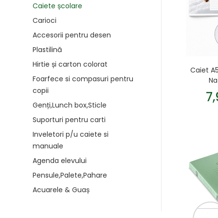
Caiete școlare
Carioci
Accesorii pentru desen
Plastilină
Hirtie și carton colorat
Caiet A5
Foarfece si compasuri pentru
Nat
copii
7
Genți,Lunch box,Sticle
Suporturi pentru carti
Inveletori p/u caiete si
manuale
Agenda elevului
Pensule,Palete,Pahare
Acuarele & Guaș