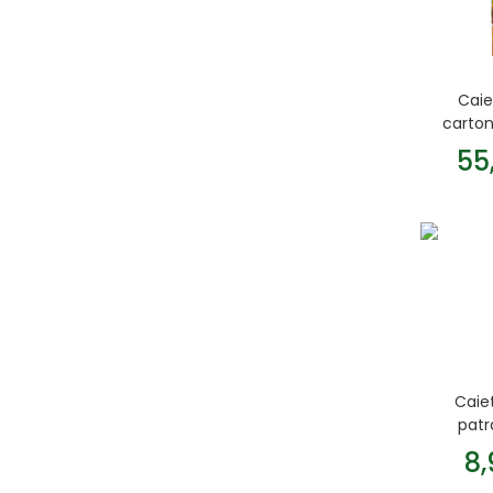
Caie
carton
55
Caiet
patr
8