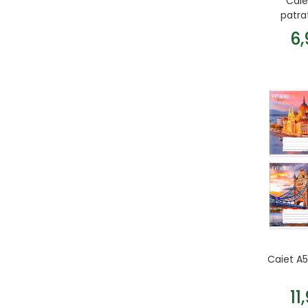
Caie
patra
6
Caiet A5
11