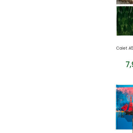
Caiet A5
7