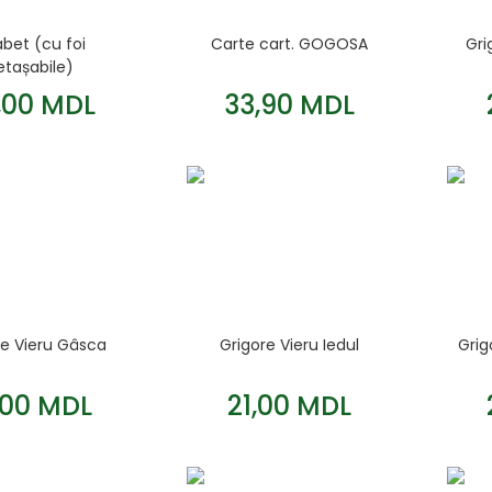
abet (cu foi
Carte cart. GOGOSA
Gri
etașabile)
,00 MDL
33,90 MDL
re Vieru Gâsca
Grigore Vieru Iedul
Grig
,00 MDL
21,00 MDL