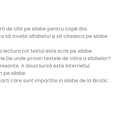
 de citit pe silabe pentru copiii dvs.
uta să învețe alfabetul și să citeasca pe silabe
 lectura tot textul este scris pe silabe.
ne.De unde provin textele de citire a silabelor?
eresante. A doua sursă este Internetul.
m pe silabe.
arti care sunt impartite in silabe de la Birotic