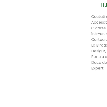
11
Cautati c
Accesati
O carte 
într-un 
Cartea c
La Birot
Desigur,
Pentru c
Daca dor
Expert.