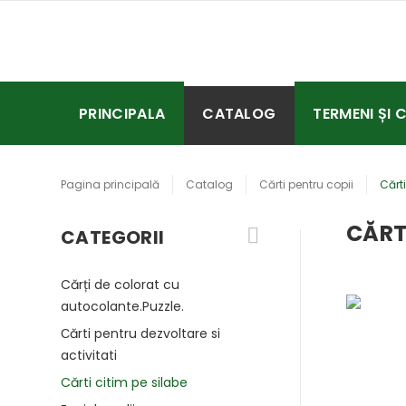
PRINCIPALA
CATALOG
TERMENI ȘI 
Pagina principală
Catalog
Cărti pentru copii
Cărti
CĂRTI
CATEGORII
Cărți de colorat cu
autocolante.Puzzle.
Сărti pentru dezvoltare si
activitati
Cărti citim pe silabe