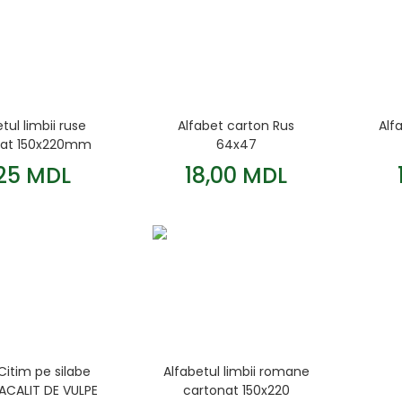
tul limbii ruse
Alfabet carton Rus
Alf
nat 150x220mm
64x47
,25 MDL
18,00 MDL
Citim pe silabe
Alfabetul limbii romane
ACALIT DE VULPE
cartonat 150x220