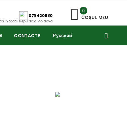
0
078420580
СOȘUL MEU
idă în toată Republica Moldova
I
CONTACTE
Русский