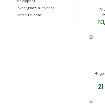
Enciclopedii
Povesti,Poezii si ghicitori
Alf
d
Carti cu sunete
53
Grigo
21