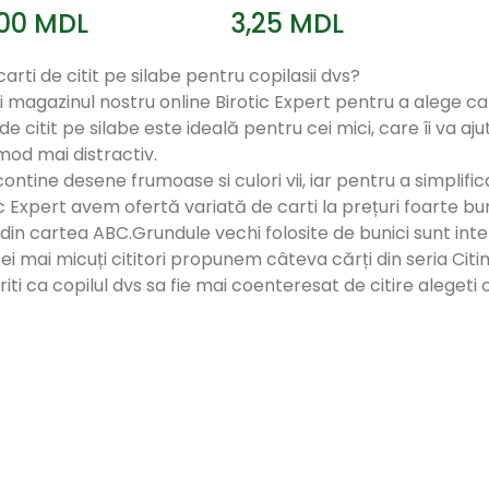
,00 MDL
3,25 MDL
arti de citit pe silabe pentru copilasii dvs?
 magazinul nostru online Birotic Expert pentru a alege carti
de citit pe silabe este ideală pentru cei mici, care îi va aj
mod mai distractiv.
ontine desene frumoase si culori vii, iar pentru a simplifica
ic Expert avem ofertă variată de carti la prețuri foarte bu
 din cartea ABC.Grundule vechi folosite de bunici sunt int
ei mai micuți cititori propunem câteva cărți din seria Citi
iti ca copilul dvs sa fie mai coenteresat de citire alegeti c