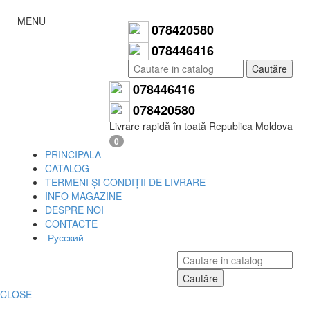
MENU
078420580
078446416
Cautăre
078446416
078420580
Livrare rapidă în toată Republica Moldova
0
PRINCIPALA
CATALOG
TERMENI ȘI CONDIȚII DE LIVRARE
INFO MAGAZINE
DESPRE NOI
CONTACTE
Русский
Cautăre
CLOSE