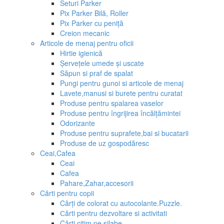
Seturi Parker
Pix Parker Bilă, Roller
Pix Parker cu peniță
Creion mecanic
Articole de menaj pentru oficii
Hirtie igienică
Șervețele umede și uscate
Săpun si praf de spalat
Pungi pentru gunoi si articole de menaj
Lavete,manusi si burete pentru curatat
Produse pentru spalarea vaselor
Produse pentru îngrijirea încălțămintei
Odorizante
Produse pentru suprafete,bai si bucatarii
Produse de uz gospodăresc
Ceai,Cafea
Ceai
Cafea
Pahare,Zahar,accesorii
Cărti pentru copii
Cărți de colorat cu autocolante.Puzzle.
Сărti pentru dezvoltare si activitati
Cărti citim pe silabe