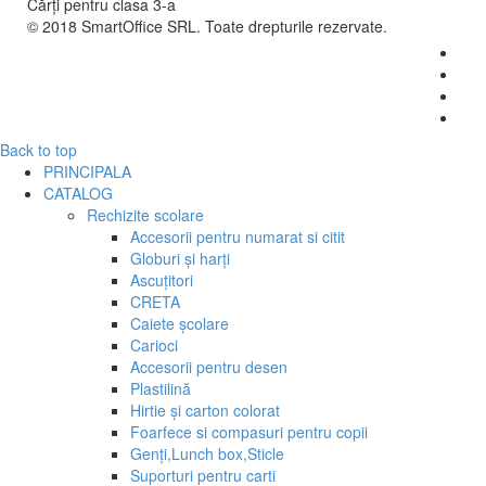
Cărți pentru clasa 3-a
© 2018
SmartOffice SRL
. Toate drepturile rezervate.
Back to top
PRINCIPALA
CATALOG
Rechizite scolare
Accesorii pentru numarat si citit
Globuri și harți
Ascuțitori
CRETA
Caiete școlare
Carioci
Accesorii pentru desen
Plastilină
Hirtie și carton colorat
Foarfece si compasuri pentru copii
Genți,Lunch box,Sticle
Suporturi pentru carti