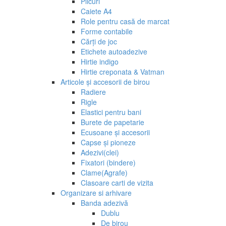
Plicuri
Caiete A4
Role pentru casă de marcat
Forme contabile
Cărți de joc
Etichete autoadezive
Hirtie indigo
Hirtie creponata & Vatman
Articole și accesorii de birou
Radiere
Rigle
Elastici pentru bani
Burete de papetarie
Ecusoane și accesorii
Capse și pioneze
Adezivi(clei)
Fixatori (bindere)
Clame(Agrafe)
Clasoare carti de vizita
Organizare si arhivare
Banda adezivă
Dublu
De birou