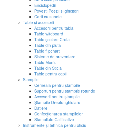
Enciclopedii
Povesti,Poezii si ghicitori
Carti cu sunete
Table și accesorii
Accesorii pentru tabla
Table witeboard
Table școlare Creta
Table din plută
Table flipchart
Sisteme de prezentare
Table Meniu
Table din Sticla
Table pentru copii
Stampile
Cerneală pentru ștampile
Suporturi pentru stampile rotunde
Accesorii pentru ștampile
Ștampile Dreptunghiulare
Datiere
Confecționarea ștampilelor
Stampilute Calificative
Instrumente și tehnica pentru oficiu