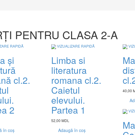
ȚI PENTRU CLASA 2-A
IZARE RAPIDĂ
VIZUALIZARE RAPIDĂ
VIZ
a și
Limba si
Ma
atură
literatura
dis
nă cl.2.
romana cl.2.
cl.
tul
Caietul
40,00 
lui.
elevului.
Ad
ea 2
Partea 1
VIZ
52,00 MDL
Ma
 în coș
Adaugă în coș
Cai