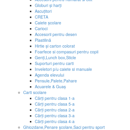
Globuri și harți
Ascuțitori
CRETA
Caiete școlare
Carioci
Accesorii pentru desen
Plastilină
Hirtie și carton colorat
Foarfece si compasuri pentru copii
Genți,Lunch box,Sticle
Suporturi pentru carti
Inveletori p/u caiete si manuale
Agenda elevului
Pensule,Palete,Pahare
Acuarele & Guaș
Carti scolare
Cărți pentru clasa 1-a
Cărți pentru clasa 5-a
Cărți pentru clasa 2-a
Cărți pentru clasa 3-a
Cărți pentru clasa 4-a
Ghiozdane,Penare școlare,Saci pentru sport