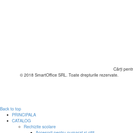
Cărți pent
© 2018
SmartOffice SRL
. Toate drepturile rezervate.
Back to top
PRINCIPALA
CATALOG
Rechizite scolare
Accesorii pentru numarat si citit