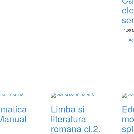
ele
se
41,00 
Ad
IZARE RAPIDĂ
VIZUALIZARE RAPIDĂ
VIZ
matica
Limba si
Ed
 Manual
literatura
mo
romana cl.2.
spi
L