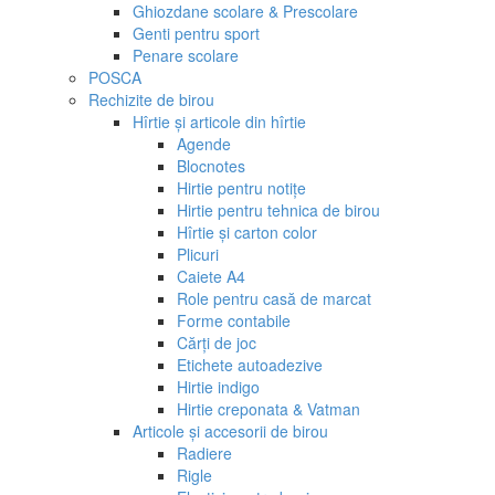
Ghiozdane scolare & Prescolare
Genti pentru sport
Penare scolare
POSCA
Rechizite de birou
Hîrtie și articole din hîrtie
Agende
Blocnotes
Hirtie pentru notițe
Hirtie pentru tehnica de birou
Hîrtie și carton color
Plicuri
Caiete A4
Role pentru casă de marcat
Forme contabile
Cărți de joc
Etichete autoadezive
Hirtie indigo
Hirtie creponata & Vatman
Articole și accesorii de birou
Radiere
Rigle