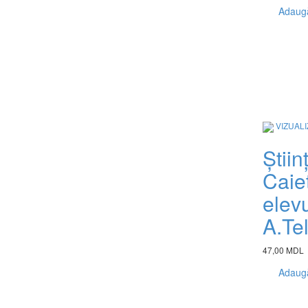
Adaugă
VIZUAL
Știin
Caie
elevu
A.Te
47,00 MDL
Adaugă