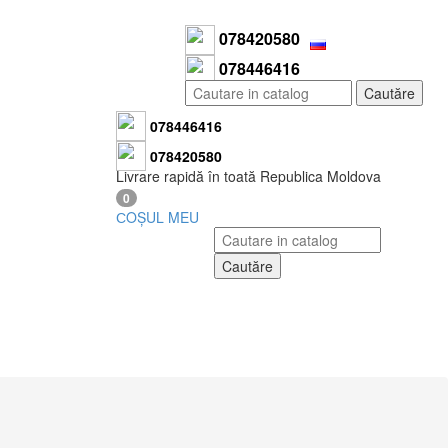
078420580
078446416
Cautăre
078446416
078420580
Livrare rapidă în toată Republica Moldova
0
СOȘUL MEU
Cautăre