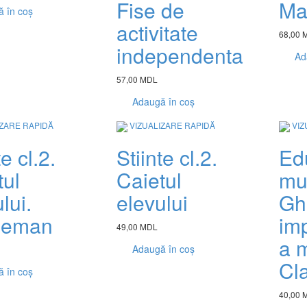
Fise de
Ma
 în coș
activitate
68,00 
independenta
Ad
57,00 MDL
Adaugă în coș
IZARE RAPIDĂ
VIZUALIZARE RAPIDĂ
VIZ
țe cl.2.
Stiinte cl.2.
Ed
tul
Caietul
mu
lui.
elevului
Gh
leman
im
49,00 MDL
a 
Adaugă în coș
Cla
 în coș
40,00 