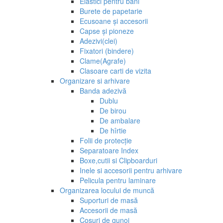
Elastici pentru bani
Burete de papetarie
Ecusoane și accesorii
Capse și pioneze
Adezivi(clei)
Fixatori (bindere)
Clame(Agrafe)
Clasoare carti de vizita
Organizare si arhivare
Banda adezivă
Dublu
De birou
De ambalare
De hîrtie
Folii de protecție
Separatoare Index
Boxe,cutii si Clipboarduri
Inele si accesorii pentru arhivare
Pelicula pentru laminare
Organizarea locului de muncă
Suporturi de masă
Accesorii de masă
Coșuri de gunoi