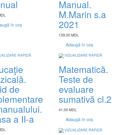
nual
Manual.
M.Marin s.a
MDL
2021
augă în coș
139,00 MDL
Adaugă în coș
UALIZARE RAPIDĂ
VIZUALIZARE RAPIDĂ
ucaţie
Matematică.
zicală.
Teste de
id de
evaluare
plementare
sumativă cl.2
manualului.
41,00 MDL
sa a II-a
Adaugă în coș
MDL
VIZUALIZARE RAPIDĂ