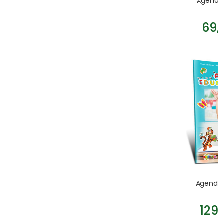
Agenda
69
Agend
12