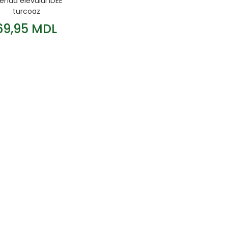
enda elevului IDEE
turcoaz
69,95 MDL