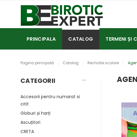
PRINCIPALA
CATALOG
TERMENI ȘI 
Pagina principală
Catalog
Rechizite scolare
Agen
AGEN
CATEGORII
Accesorii pentru numarat si
citit
Globuri și harți
Ascuțitori
CRETA