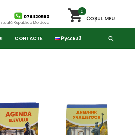
0
078420580
СOȘUL MEU
 în toată Republica Moldova
I
CONTACTE
Русский