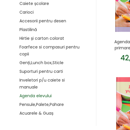
Caiete școlare
Carioci
Accesorii pentru desen
Plastilină
Hirtie și carton colorat
Agenda 
Foarfece si compasuri pentru
primare
copii
42
Genți,Lunch box,Sticle
Suporturi pentru carti
Inveletori p/u caiete si
manuale
Agenda elevului
Pensule,Palete,Pahare
Acuarele & Guaș