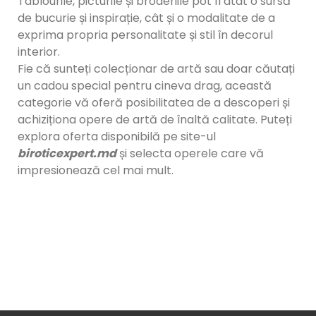
Tablourile, picturile și broderiile pot fi atât o sursă
de bucurie și inspirație, cât și o modalitate de a
exprima propria personalitate și stil în decorul
interior.
Fie că sunteți colecționar de artă sau doar căutați
un cadou special pentru cineva drag, această
categorie vă oferă posibilitatea de a descoperi și
achiziționa opere de artă de înaltă calitate. Puteți
explora oferta disponibilă pe site-ul
biroticexpert.md
și selecta operele care vă
impresionează cel mai mult.