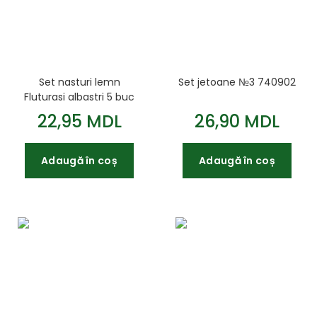
Set nasturi lemn
Set jetoane №3 740902
Fluturasi albastri 5 buc
742484
22,95 MDL
26,90 MDL
Adaugă în coș
Adaugă în coș