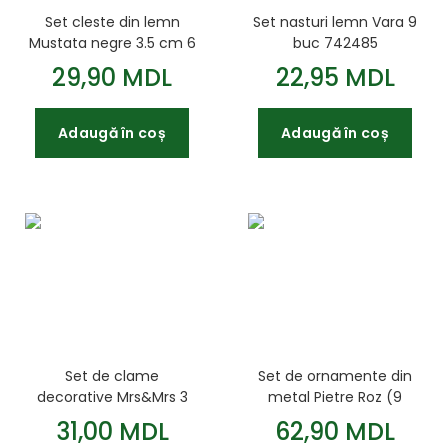
Set cleste din lemn
Set nasturi lemn Vara 9
Mustata negre 3.5 cm 6
buc 742485
buc 740721
29,90 MDL
22,95 MDL
Adaugă în coș
Adaugă în coș
Set de clame
Set de ornamente din
decorative Mrs&Mrs 3
metal Pietre Roz (9
5cm 6buc. Santi 742138
buc.) 952588
31,00 MDL
62,90 MDL